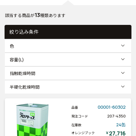
13
該当する商品が
種類あります
絞り込み条件
色
容量(L)
指触乾燥時間
半硬化乾燥時間
00001-60302
品番
207-4350
発注コード
24缶
在庫数
27,716
￥
オレンジブック