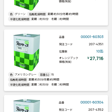
価格
(税抜)
グリーン
夏期:約30分冬期:約1時間
色
指触乾燥時間
夏期：約30分 冬期：約1時間
半硬化乾燥時間
00001-60303
品番
207-4351
発注コード
10缶
在庫数
27,716
￥
オレンジブック
価格
(税抜)
アメリカングレー
15
色
容量(L)
夏期:約30分冬期:約1時間
指触乾燥時間
夏期：約30分 冬期：約1時間
半硬化乾燥時間
00001-60304
品番
207-4352
発注コード