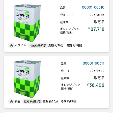
00001-60310
品番
228-0175
発注コード
取寄品
在庫数
27,716
￥
オレンジブック
価格
(税抜)
ホワイト
夏期:約30分 冬期:約1時間
色
指触乾燥時間
00001-60311
品番
228-1699
発注コード
取寄品
在庫数
36,409
￥
オレンジブック
価格
(税抜)
黄色
夏期:約30分 冬期:約1時間
色
指触乾燥時間