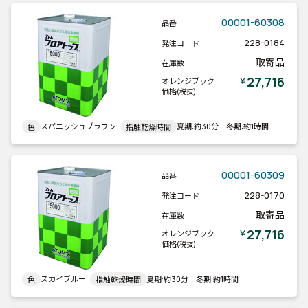
00001-60308
品番
228-0184
発注コード
取寄品
在庫数
27,716
￥
オレンジブック
価格
(税抜)
スパニッシュブラウン
夏期:約30分 冬期:約1時間
色
指触乾燥時間
00001-60309
品番
228-0170
発注コード
取寄品
在庫数
27,716
￥
オレンジブック
価格
(税抜)
スカイブルー
夏期:約30分 冬期:約1時間
色
指触乾燥時間