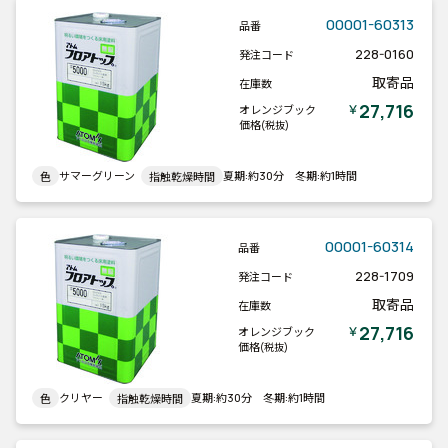
00001-60313
品番
228-0160
発注コード
取寄品
在庫数
27,716
￥
オレンジブック
価格
(税抜)
サマーグリーン
夏期:約30分 冬期:約1時間
色
指触乾燥時間
00001-60314
品番
228-1709
発注コード
取寄品
在庫数
27,716
￥
オレンジブック
価格
(税抜)
クリヤー
夏期:約30分 冬期:約1時間
色
指触乾燥時間