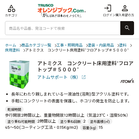
category
login
person
ログイン
購入希望の方
カテゴリ
search
ホーム
商品カテゴリ一覧
工事・照明用品
塗装・内装用品
塗料
床用塗料
アトミクス コンクリート床用塗料“フロアトップ＃５０００”
アトミクス コンクリート床用塗料“フロア
トップ＃５０００”
アトムサポート（株）
長年にわたり親しまれている一液油性(溶剤)型アクリル塗料です。
手軽にコンクリートの表面を保護し、ホコリの発生を防止します。
乾燥時間
歩行開放2時間以上、重量物開放12時間以上（気温23℃・湿度50%）
2時間以上
2
塗り重ね可能時間
塗り重ね回数
塗布面積(㎡)
45～50(コーティング工法・0.15Kg/m2)
15
容量(kg)