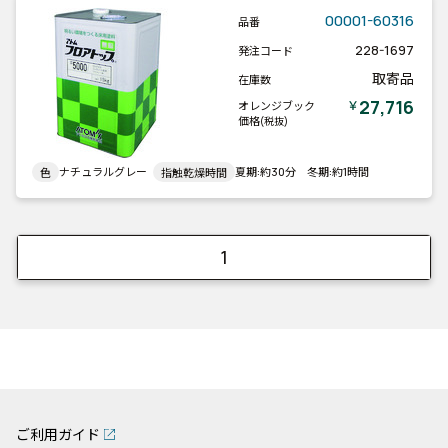
00001-60316
品番
228-1697
発注コード
取寄品
在庫数
27,716
￥
オレンジブック
価格
(税抜)
ナチュラルグレー
夏期:約30分 冬期:約1時間
色
指触乾燥時間
1
ご利用ガイド