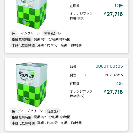
12缶
在庫数
27,716
￥
オレンジブック
価格
(税抜)
ライムグリーン
15
色
容量(L)
夏期:約30分冬期:約1時間
指触乾燥時間
夏期：約30分 冬期：約1時間
半硬化乾燥時間
00001-60305
品番
207-4353
発注コード
4缶
在庫数
27,716
￥
オレンジブック
価格
(税抜)
ディープグリーン
15
色
容量(L)
夏期:約30分冬期:約1時間
指触乾燥時間
夏期：約30分 冬期：約1時間
半硬化乾燥時間