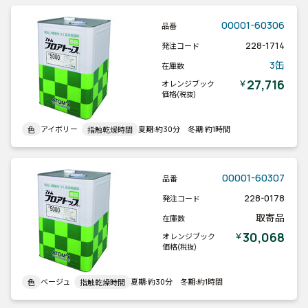
00001-60306
品番
228-1714
発注コード
3缶
在庫数
27,716
￥
オレンジブック
価格
(税抜)
アイボリー
夏期:約30分 冬期:約1時間
色
指触乾燥時間
00001-60307
品番
228-0178
発注コード
取寄品
在庫数
30,068
￥
オレンジブック
価格
(税抜)
ベージュ
夏期:約30分 冬期:約1時間
色
指触乾燥時間