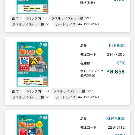
価格
(税抜)
1
10
297
面付
1パック内
ラベルサイズ(mm)縦
210
A4（210×297）
ラベルサイズ(mm)横
シートサイズ
KLP862
品番
214-7206
発注コード
8PK
在庫数
8,858
￥
オレンジブック
価格
(税抜)
1
100
297
面付
1パック内
ラベルサイズ(mm)縦
210
A4（210×297）
ラベルサイズ(mm)横
シートサイズ
KLP700S
品番
229-3112
発注コード