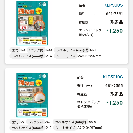
KLP900S
品番
691-7391
発注コード
取寄品
在庫数
1,250
￥
オレンジブック
価格
(税抜)
30
300
53.3
面付
1パック内
ラベルサイズ(mm)縦
25.4
A4(210×297mm)
ラベルサイズ(mm)横
シートサイズ
KLP3010S
品番
691-7385
発注コード
取寄品
在庫数
1,250
￥
オレンジブック
価格
(税抜)
24
240
83.8
面付
1パック内
ラベルサイズ(mm)縦
21.2
A4(210×297mm)
ラベルサイズ(mm)横
シートサイズ