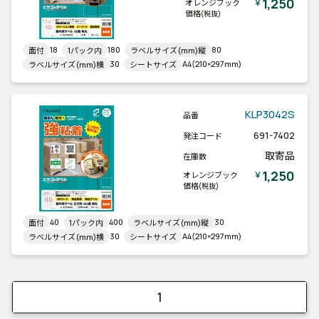
1,250
￥
オレンジブック
価格
(税抜)
18
180
80
面付
1パック内
ラベルサイズ(mm)縦
30
A4(210×297mm)
ラベルサイズ(mm)横
シートサイズ
KLP3042S
品番
691-7402
発注コード
取寄品
在庫数
1,250
￥
オレンジブック
価格
(税抜)
40
400
30
面付
1パック内
ラベルサイズ(mm)縦
30
A4(210×297mm)
ラベルサイズ(mm)横
シートサイズ
1