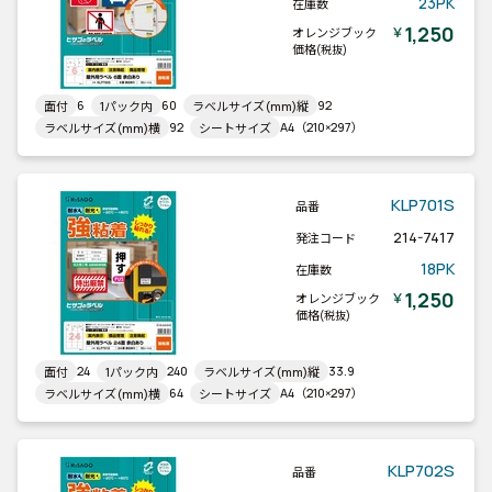
23PK
在庫数
1,250
￥
オレンジブック
価格
(税抜)
6
60
92
面付
1パック内
ラベルサイズ(mm)縦
92
A4（210×297）
ラベルサイズ(mm)横
シートサイズ
KLP701S
品番
214-7417
発注コード
18PK
在庫数
1,250
￥
オレンジブック
価格
(税抜)
24
240
33.9
面付
1パック内
ラベルサイズ(mm)縦
64
A4（210×297）
ラベルサイズ(mm)横
シートサイズ
KLP702S
品番