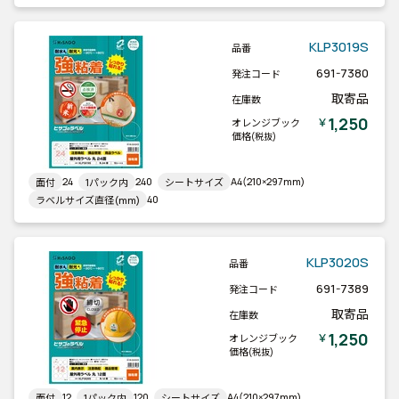
KLP3019S
品番
691-7380
発注コード
取寄品
在庫数
1,250
￥
オレンジブック
価格
(税抜)
24
240
A4(210×297mm)
面付
1パック内
シートサイズ
40
ラベルサイズ直径(mm)
KLP3020S
品番
691-7389
発注コード
取寄品
在庫数
1,250
￥
オレンジブック
価格
(税抜)
12
120
A4(210×297mm)
面付
1パック内
シートサイズ