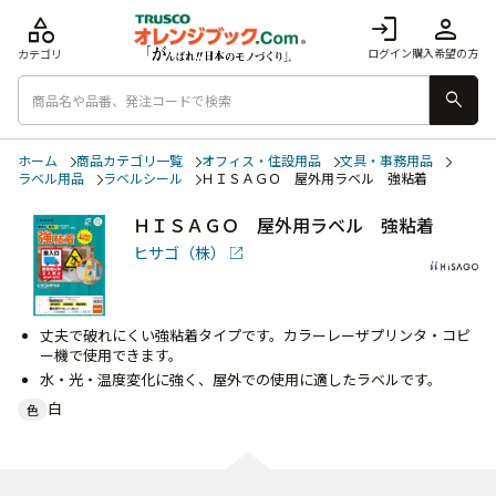
category
login
person
ログイン
購入希望の方
カテゴリ
search
ホーム
商品カテゴリ一覧
オフィス・住設用品
文具・事務用品
ラベル用品
ラベルシール
ＨＩＳＡＧＯ 屋外用ラベル 強粘着
ＨＩＳＡＧＯ 屋外用ラベル 強粘着
ヒサゴ（株）
丈夫で破れにくい強粘着タイプです。カラーレーザプリンタ・コピ
ー機で使用できます。
水・光・温度変化に強く、屋外での使用に適したラベルです。
白
色