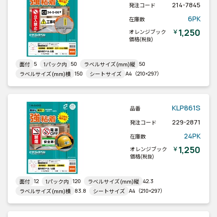
214-7845
発注コード
6PK
在庫数
1,250
￥
オレンジブック
価格
(税抜)
5
50
50
面付
1パック内
ラベルサイズ(mm)縦
150
A4（210×297）
ラベルサイズ(mm)横
シートサイズ
KLP861S
品番
229-2871
発注コード
24PK
在庫数
1,250
￥
オレンジブック
価格
(税抜)
12
120
42.3
面付
1パック内
ラベルサイズ(mm)縦
83.8
A4（210×297）
ラベルサイズ(mm)横
シートサイズ