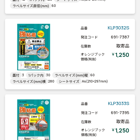
60
ラベルサイズ直径(mm)
KLP3032S
品番
691-7387
発注コード
取寄品
在庫数
1,250
￥
オレンジブック
価格
(税抜)
3
30
60
面付
1パック内
ラベルサイズ(mm)縦
280
A4(210×297mm)
ラベルサイズ(mm)横
シートサイズ
KLP3033S
品番
691-7395
発注コード
取寄品
在庫数
1,250
￥
オレンジブック
価格
(税抜)