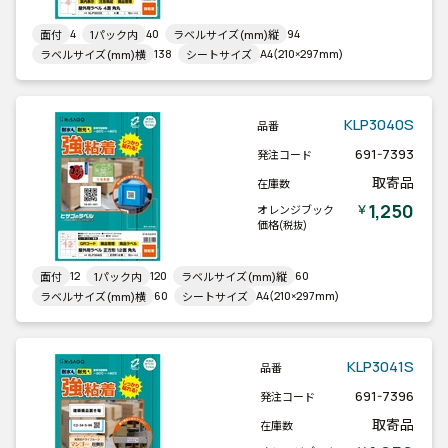
4
40
94
面付
1パック内
ラベルサイズ(mm)縦
138
A4(210×297mm)
ラベルサイズ(mm)横
シートサイズ
KLP3040S
品番
691-7393
発注コード
取寄品
在庫数
1,250
￥
オレンジブック
価格
(税抜)
12
120
60
面付
1パック内
ラベルサイズ(mm)縦
60
A4(210×297mm)
ラベルサイズ(mm)横
シートサイズ
KLP3041S
品番
691-7396
発注コード
取寄品
在庫数