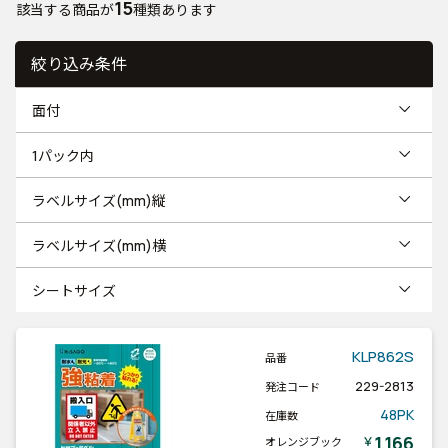
15
該当する商品が
種類あります
絞り込み条件
面付
1パック内
ラベルサイズ(mm)縦
ラベルサイズ(mm)横
シートサイズ
KLP862S
品番
229-2813
発注コード
48PK
在庫数
1,166
￥
オレンジブック