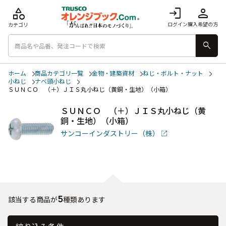
category
login
person
ログイン
購入希望の方
カテゴリ
search
ホーム
商品カテゴリ一覧
金物・建築資材
ねじ・ボルト・ナット
小ねじ
ナベ頭小ねじ
ＳＵＮＣＯ （＋）ＪＩＳ丸小ねじ（黄銅・生地）（小箱）
ＳＵＮＣＯ （＋）ＪＩＳ丸小ねじ（黄
銅・生地）（小箱）
サンコーインダストリー（株）
5
該当する商品が
種類あります