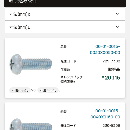
絞り込み条件
寸法(mm)d
寸法(mm)L
00-01-0015-
品番
0030X0050-00
229-7382
発注コード
取寄品
在庫数
20,116
￥
オレンジブック
価格
(税抜)
M3
5
寸法(mm)d
寸法(mm)L
00-01-0015-
品番
0040X0160-00
230-5308
発注コード