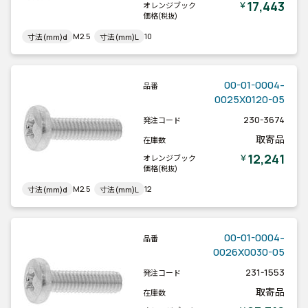
17,443
￥
オレンジブック
価格
(税抜)
M2.5
10
寸法(mm)d
寸法(mm)L
00-01-0004-
品番
0025X0120-05
230-3674
発注コード
取寄品
在庫数
12,241
￥
オレンジブック
価格
(税抜)
M2.5
12
寸法(mm)d
寸法(mm)L
00-01-0004-
品番
0026X0030-05
231-1553
発注コード
取寄品
在庫数