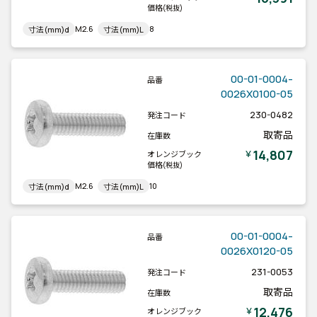
価格
(税抜)
M2.6
8
寸法(mm)d
寸法(mm)L
00-01-0004-
品番
0026X0100-05
230-0482
発注コード
取寄品
在庫数
14,807
￥
オレンジブック
価格
(税抜)
M2.6
10
寸法(mm)d
寸法(mm)L
00-01-0004-
品番
0026X0120-05
231-0053
発注コード
取寄品
在庫数
12,476
￥
オレンジブック