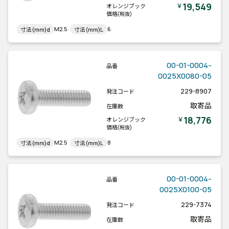
19,549
￥
オレンジブック
価格
(税抜)
M2.5
6
寸法(mm)d
寸法(mm)L
00-01-0004-
品番
0025X0080-05
229-8907
発注コード
取寄品
在庫数
18,776
￥
オレンジブック
価格
(税抜)
M2.5
8
寸法(mm)d
寸法(mm)L
00-01-0004-
品番
0025X0100-05
229-7374
発注コード
取寄品
在庫数