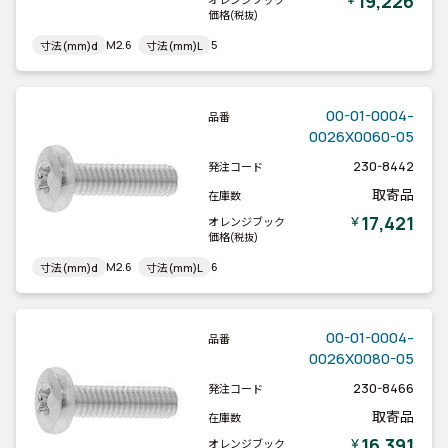
19,226
価格
(税抜)
M2.6
5
寸法(mm)d
寸法(mm)L
00-01-0004-
品番
0026X0060-05
230-8442
発注コード
取寄品
在庫数
17,421
￥
オレンジブック
価格
(税抜)
M2.6
6
寸法(mm)d
寸法(mm)L
00-01-0004-
品番
0026X0080-05
230-8466
発注コード
取寄品
在庫数
16,391
￥
オレンジブック