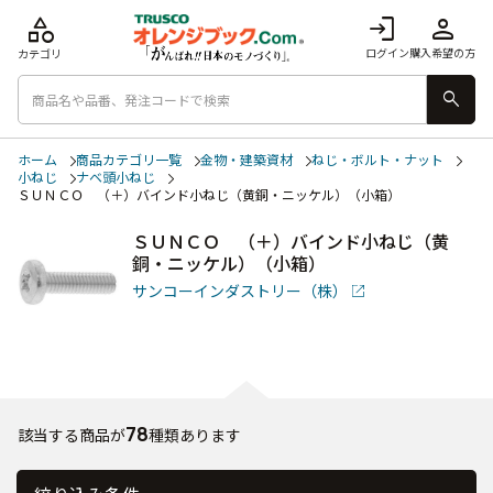
category
login
person
ログイン
購入希望の方
カテゴリ
search
ホーム
商品カテゴリ一覧
金物・建築資材
ねじ・ボルト・ナット
小ねじ
ナベ頭小ねじ
ＳＵＮＣＯ （＋）バインド小ねじ（黄銅・ニッケル）（小箱）
ＳＵＮＣＯ （＋）バインド小ねじ（黄
銅・ニッケル）（小箱）
サンコーインダストリー（株）
78
該当する商品が
種類あります