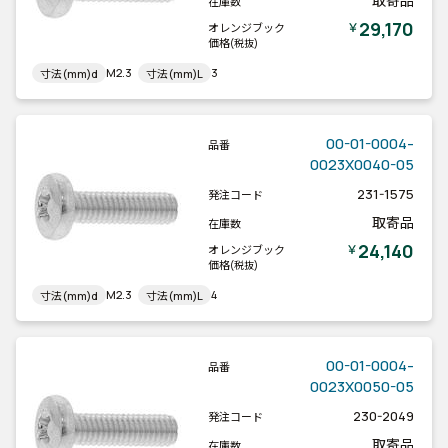
取寄品
在庫数
29,170
￥
オレンジブック
価格
(税抜)
M2.3
3
寸法(mm)d
寸法(mm)L
00-01-0004-
品番
0023X0040-05
231-1575
発注コード
取寄品
在庫数
24,140
￥
オレンジブック
価格
(税抜)
M2.3
4
寸法(mm)d
寸法(mm)L
00-01-0004-
品番
0023X0050-05
230-2049
発注コード
取寄品
在庫数