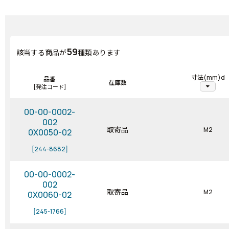
59
該当する商品が
種類あります
寸法(mm)d
品番
在庫数
arrow_drop_down
[発注コード]
00-00-0002-
002
取寄品
M2
0X0050-02
[244-8682]
00-00-0002-
002
取寄品
M2
0X0060-02
[245-1766]