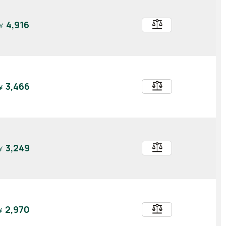
balance
4,916
￥
balance
3,466
￥
balance
3,249
￥
balance
2,970
￥