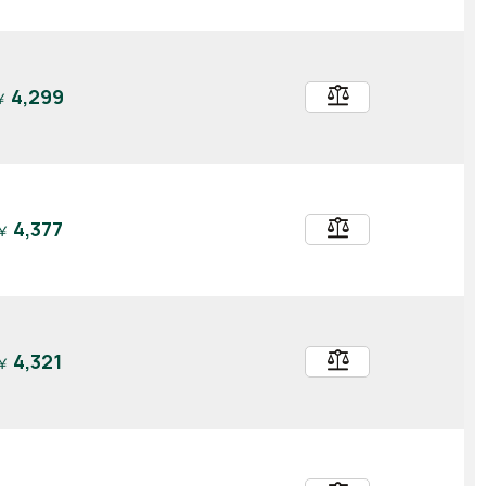
balance
4,299
￥
balance
4,377
￥
balance
4,321
￥