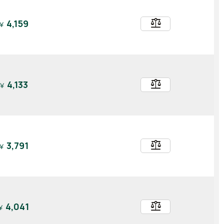
balance
4,159
￥
balance
4,133
￥
balance
3,791
￥
balance
4,041
￥