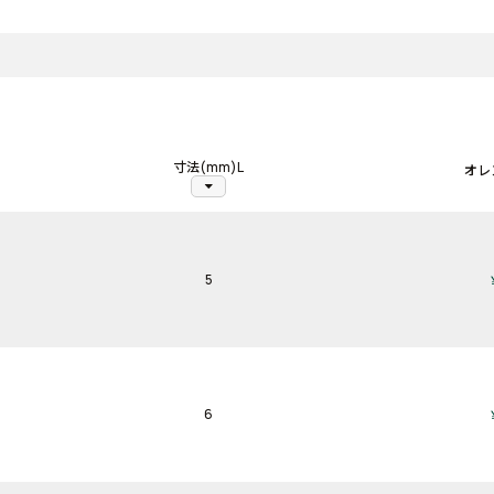
寸法(mm)L
オレ
arrow_drop_down
5
6