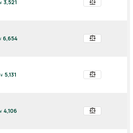
balance
3,521
￥
balance
6,654
￥
balance
5,131
￥
balance
4,106
￥