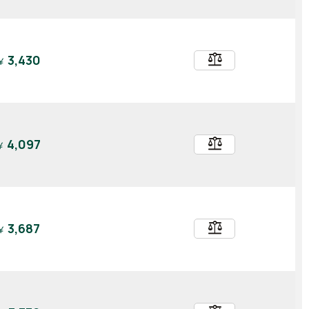
balance
3,430
￥
balance
4,097
￥
balance
3,687
￥