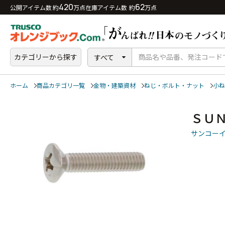
420
62
公開アイテム数 約
万点
在庫アイテム数 約
万点
カテゴリーから探す
すべて
ホーム
商品カテゴリ一覧
金物・建築資材
ねじ・ボルト・ナット
小ね
ＳＵ
サンコー