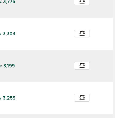
balance
3,776
￥
balance
3,303
￥
balance
3,199
￥
balance
3,259
￥