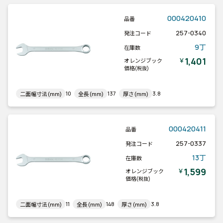
000420410
品番
257-0340
発注コード
9丁
在庫数
1,401
￥
オレンジブック
価格
(税抜)
10
137
3.8
二面幅寸法(mm)
全長(mm)
厚さ(mm)
000420411
品番
257-0337
発注コード
13丁
在庫数
1,599
￥
オレンジブック
価格
(税抜)
11
148
3.8
二面幅寸法(mm)
全長(mm)
厚さ(mm)