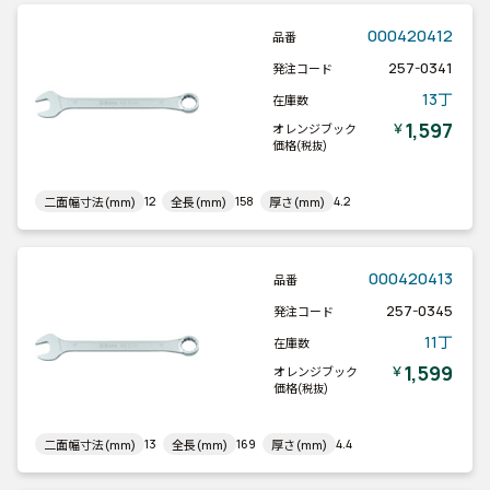
000420412
品番
257-0341
発注コード
13丁
在庫数
1,597
￥
オレンジブック
価格
(税抜)
12
158
4.2
二面幅寸法(mm)
全長(mm)
厚さ(mm)
000420413
品番
257-0345
発注コード
11丁
在庫数
1,599
￥
オレンジブック
価格
(税抜)
13
169
4.4
二面幅寸法(mm)
全長(mm)
厚さ(mm)