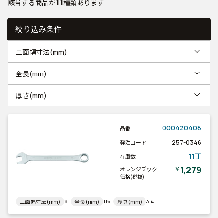
11
該当する商品が
種類あります
絞り込み条件
二面幅寸法(mm)
全長(mm)
厚さ(mm)
000420408
品番
257-0346
発注コード
11丁
在庫数
1,279
￥
オレンジブック
価格
(税抜)
8
116
3.4
二面幅寸法(mm)
全長(mm)
厚さ(mm)