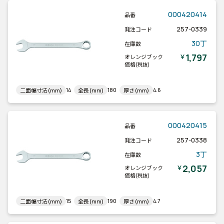
000420414
品番
257-0339
発注コード
30丁
在庫数
1,797
￥
オレンジブック
価格
(税抜)
14
180
4.6
二面幅寸法(mm)
全長(mm)
厚さ(mm)
000420415
品番
257-0338
発注コード
3丁
在庫数
2,057
￥
オレンジブック
価格
(税抜)
15
190
4.7
二面幅寸法(mm)
全長(mm)
厚さ(mm)