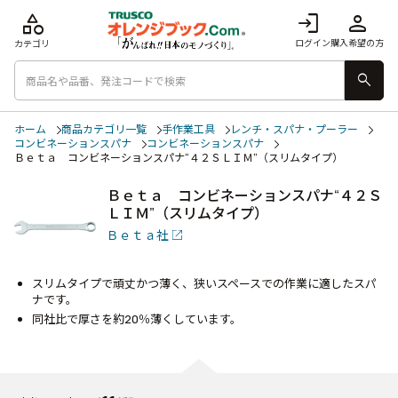
category
login
person
ログイン
購入希望の方
カテゴリ
search
ホーム
商品カテゴリ一覧
手作業工具
レンチ・スパナ・プーラー
コンビネーションスパナ
コンビネーションスパナ
Ｂｅｔａ コンビネーションスパナ“４２ＳＬＩＭ”（スリムタイプ）
Ｂｅｔａ コンビネーションスパナ“４２Ｓ
ＬＩＭ”（スリムタイプ）
Ｂｅｔａ社
スリムタイプで頑丈かつ薄く、狭いスペースでの作業に適したスパ
ナです。
同社比で厚さを約20％薄くしています。