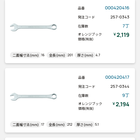
000420416
品番
257-0343
発注コード
7丁
在庫数
2,119
￥
オレンジブック
価格
(税抜)
16
201
4.7
二面幅寸法(mm)
全長(mm)
厚さ(mm)
000420417
品番
257-0344
発注コード
9丁
在庫数
2,194
￥
オレンジブック
価格
(税抜)
17
212
5.1
二面幅寸法(mm)
全長(mm)
厚さ(mm)