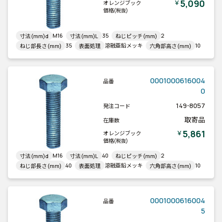
5,090
￥
オレンジブック
価格
(税抜)
M16
35
2
寸法(mm)d
寸法(mm)L
ねじピッチ(mm)
35
溶融亜鉛メッキ
10
ねじ部長さ(mm)
表面処理
六角部高さ(mm)
0001000616004
品番
0
149-8057
発注コード
取寄品
在庫数
5,861
￥
オレンジブック
価格
(税抜)
M16
40
2
寸法(mm)d
寸法(mm)L
ねじピッチ(mm)
40
溶融亜鉛メッキ
10
ねじ部長さ(mm)
表面処理
六角部高さ(mm)
0001000616004
品番
5