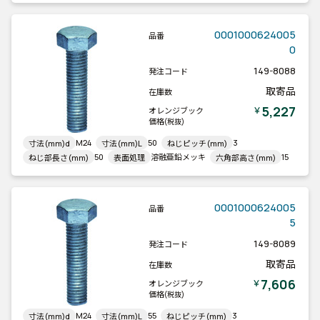
0001000624005
品番
0
149-8088
発注コード
取寄品
在庫数
5,227
￥
オレンジブック
価格
(税抜)
M24
50
3
寸法(mm)d
寸法(mm)L
ねじピッチ(mm)
50
溶融亜鉛メッキ
15
ねじ部長さ(mm)
表面処理
六角部高さ(mm)
0001000624005
品番
5
149-8089
発注コード
取寄品
在庫数
7,606
￥
オレンジブック
価格
(税抜)
M24
55
3
寸法(mm)d
寸法(mm)L
ねじピッチ(mm)