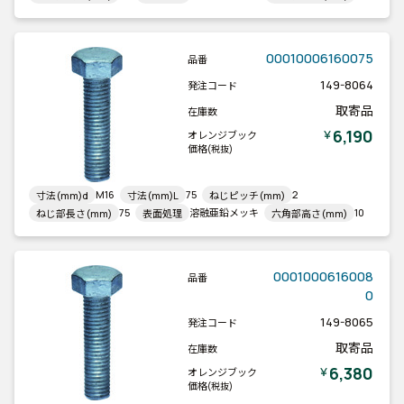
00010006160075
品番
149-8064
発注コード
取寄品
在庫数
6,190
￥
オレンジブック
価格
(税抜)
M16
75
2
寸法(mm)d
寸法(mm)L
ねじピッチ(mm)
75
溶融亜鉛メッキ
10
ねじ部長さ(mm)
表面処理
六角部高さ(mm)
0001000616008
品番
0
149-8065
発注コード
取寄品
在庫数
6,380
￥
オレンジブック
価格
(税抜)