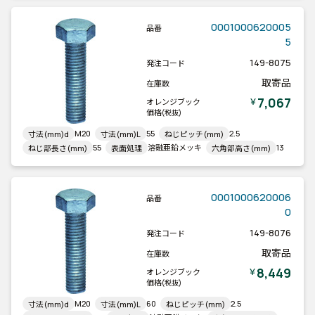
0001000620005
品番
5
149-8075
発注コード
取寄品
在庫数
7,067
￥
オレンジブック
価格
(税抜)
M20
55
2.5
寸法(mm)d
寸法(mm)L
ねじピッチ(mm)
55
溶融亜鉛メッキ
13
ねじ部長さ(mm)
表面処理
六角部高さ(mm)
0001000620006
品番
0
149-8076
発注コード
取寄品
在庫数
8,449
￥
オレンジブック
価格
(税抜)
M20
60
2.5
寸法(mm)d
寸法(mm)L
ねじピッチ(mm)