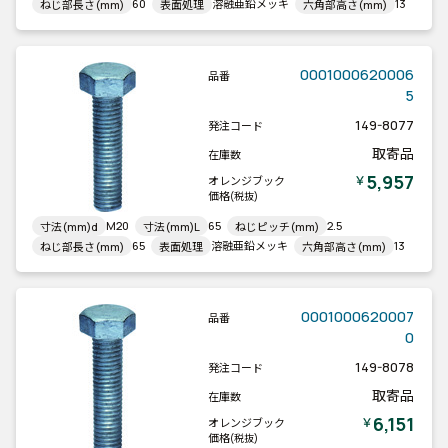
60
溶融亜鉛メッキ
13
ねじ部長さ(mm)
表面処理
六角部高さ(mm)
0001000620006
品番
5
149-8077
発注コード
取寄品
在庫数
5,957
￥
オレンジブック
価格
(税抜)
M20
65
2.5
寸法(mm)d
寸法(mm)L
ねじピッチ(mm)
65
溶融亜鉛メッキ
13
ねじ部長さ(mm)
表面処理
六角部高さ(mm)
0001000620007
品番
0
149-8078
発注コード
取寄品
在庫数
6,151
￥
オレンジブック
価格
(税抜)