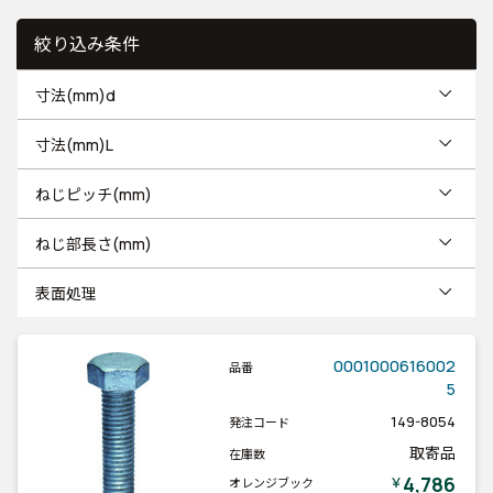
絞り込み条件
寸法(mm)d
寸法(mm)L
ねじピッチ(mm)
ねじ部長さ(mm)
表面処理
0001000616002
品番
5
149-8054
発注コード
取寄品
在庫数
4,786
￥
オレンジブック