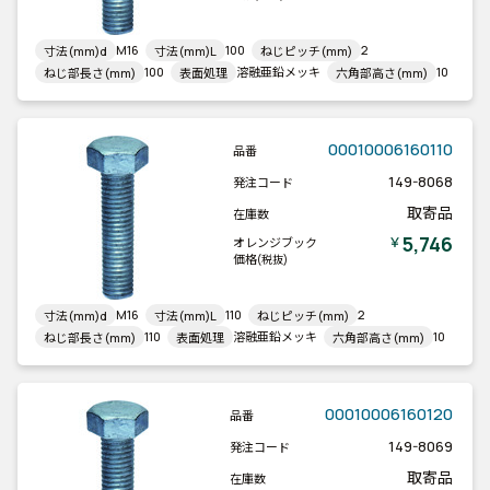
M16
100
2
寸法(mm)d
寸法(mm)L
ねじピッチ(mm)
100
溶融亜鉛メッキ
10
ねじ部長さ(mm)
表面処理
六角部高さ(mm)
00010006160110
品番
149-8068
発注コード
取寄品
在庫数
5,746
￥
オレンジブック
価格
(税抜)
M16
110
2
寸法(mm)d
寸法(mm)L
ねじピッチ(mm)
110
溶融亜鉛メッキ
10
ねじ部長さ(mm)
表面処理
六角部高さ(mm)
00010006160120
品番
149-8069
発注コード
取寄品
在庫数