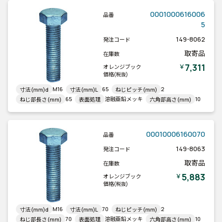
0001000616006
品番
5
149-8062
発注コード
取寄品
在庫数
7,311
￥
オレンジブック
価格
(税抜)
M16
65
2
寸法(mm)d
寸法(mm)L
ねじピッチ(mm)
65
溶融亜鉛メッキ
10
ねじ部長さ(mm)
表面処理
六角部高さ(mm)
00010006160070
品番
149-8063
発注コード
取寄品
在庫数
5,883
￥
オレンジブック
価格
(税抜)
M16
70
2
寸法(mm)d
寸法(mm)L
ねじピッチ(mm)
70
溶融亜鉛メッキ
10
ねじ部長さ(mm)
表面処理
六角部高さ(mm)