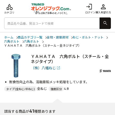
category
login
person
ログイン
購入希望の方
カテゴリ
search
ホーム
商品カテゴリ一覧
金物・建築資材
ねじ・ボルト・ナット
六角ボルト
六角ボルト
ＹＡＨＡＴＡ 六角ボルト（スチール・全ネジタイプ）
ＹＡＨＡＴＡ 六角ボルト（スチール・全
ネジタイプ）
（株）八幡ねじ
耐食性向上の為、溶融亜鉛メッキ処理をしています。
全ねじ
4.8
タイプ(全ねじ/半ねじ)
強度区分
41
該当する商品が
種類あります