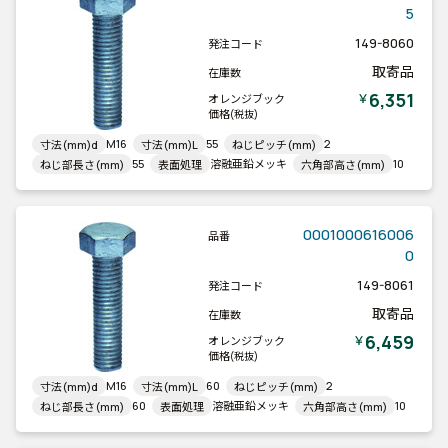
5
149-8060
発注コード
取寄品
在庫数
6,351
￥
オレンジブック
価格
(税抜)
M16
55
2
寸法(mm)d
寸法(mm)L
ねじピッチ(mm)
55
溶融亜鉛メッキ
10
ねじ部長さ(mm)
表面処理
六角部高さ(mm)
0001000616006
品番
0
149-8061
発注コード
取寄品
在庫数
6,459
￥
オレンジブック
価格
(税抜)
M16
60
2
寸法(mm)d
寸法(mm)L
ねじピッチ(mm)
60
溶融亜鉛メッキ
10
ねじ部長さ(mm)
表面処理
六角部高さ(mm)