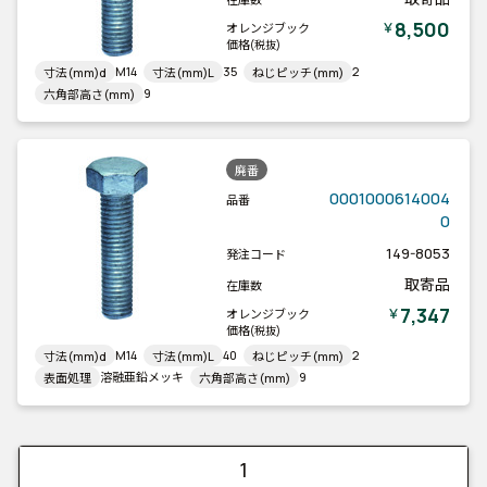
8,500
￥
オレンジブック
価格
(税抜)
M14
35
2
寸法(mm)d
寸法(mm)L
ねじピッチ(mm)
9
六角部高さ(mm)
廃番
0001000614004
品番
0
149-8053
発注コード
取寄品
在庫数
7,347
￥
オレンジブック
価格
(税抜)
M14
40
2
寸法(mm)d
寸法(mm)L
ねじピッチ(mm)
溶融亜鉛メッキ
9
表面処理
六角部高さ(mm)
1