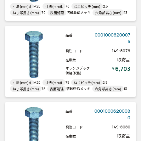
M20
70
2.5
寸法(mm)d
寸法(mm)L
ねじピッチ(mm)
70
溶融亜鉛メッキ
13
ねじ部長さ(mm)
表面処理
六角部高さ(mm)
0001000620007
品番
5
149-8079
発注コード
取寄品
在庫数
6,703
￥
オレンジブック
価格
(税抜)
M20
75
2.5
寸法(mm)d
寸法(mm)L
ねじピッチ(mm)
75
溶融亜鉛メッキ
13
ねじ部長さ(mm)
表面処理
六角部高さ(mm)
0001000620008
品番
0
149-8080
発注コード
取寄品
在庫数