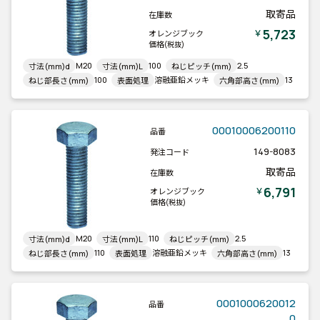
取寄品
在庫数
5,723
￥
オレンジブック
価格
(税抜)
M20
100
2.5
寸法(mm)d
寸法(mm)L
ねじピッチ(mm)
100
溶融亜鉛メッキ
13
ねじ部長さ(mm)
表面処理
六角部高さ(mm)
00010006200110
品番
149-8083
発注コード
取寄品
在庫数
6,791
￥
オレンジブック
価格
(税抜)
M20
110
2.5
寸法(mm)d
寸法(mm)L
ねじピッチ(mm)
110
溶融亜鉛メッキ
13
ねじ部長さ(mm)
表面処理
六角部高さ(mm)
0001000620012
品番
0