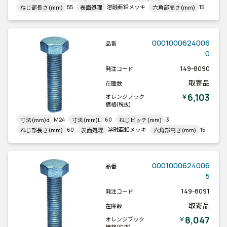
55
溶融亜鉛メッキ
15
ねじ部長さ(mm)
表面処理
六角部高さ(mm)
0001000624006
品番
0
149-8090
発注コード
取寄品
在庫数
6,103
￥
オレンジブック
価格
(税抜)
M24
60
3
寸法(mm)d
寸法(mm)L
ねじピッチ(mm)
60
溶融亜鉛メッキ
15
ねじ部長さ(mm)
表面処理
六角部高さ(mm)
0001000624006
品番
5
149-8091
発注コード
取寄品
在庫数
8,047
￥
オレンジブック
価格