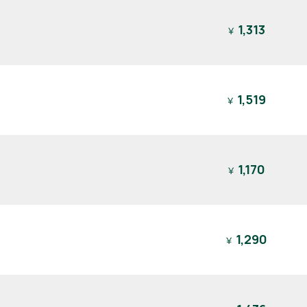
1,313
￥
1,519
￥
1,170
￥
1,290
￥