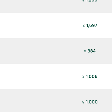
￥
1,697
￥
984
￥
1,006
￥
1,000
￥