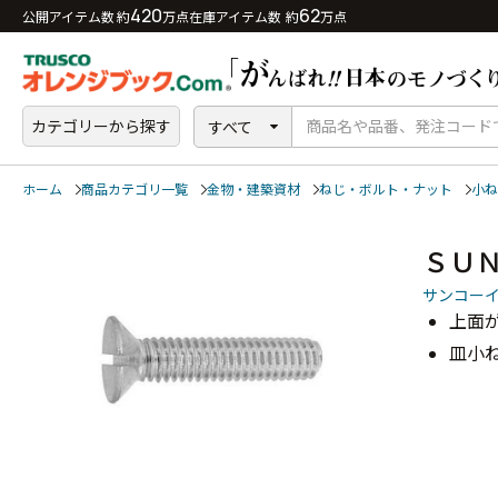
420
62
公開アイテム数 約
万点
在庫アイテム数 約
万点
カテゴリーから探す
すべて
ホーム
商品カテゴリ一覧
金物・建築資材
ねじ・ボルト・ナット
小ね
ＳＵ
サンコー
上面
皿小