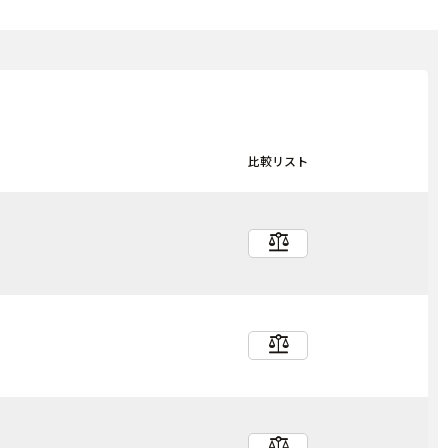
比較リスト
balance
balance
balance