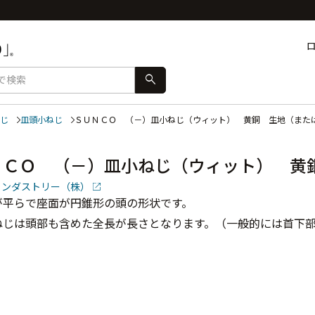
search
じ
皿頭小ねじ
ＳＵＮＣＯ （－）皿小ねじ（ウィット） 黄銅 生地（また
ＮＣＯ （－）皿小ねじ（ウィット） 黄
インダストリー（株）
が平らで座面が円錐形の頭の形状です。
ねじは頭部も含めた全長が長さとなります。（一般的には首下