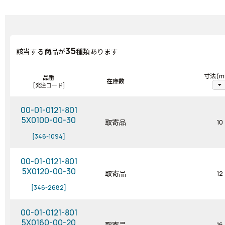
35
該当する商品が
種類あります
寸法(m
品番
在庫数
arrow_drop_down
[発注コード]
00-01-0121-801
5X0100-00-30
取寄品
10
[346-1094]
00-01-0121-801
5X0120-00-30
取寄品
12
[346-2682]
00-01-0121-801
5X0160-00-20
取寄品
16