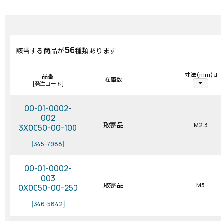
56
該当する商品が
種類あります
寸法(mm)d
品番
在庫数
arrow_drop_down
[発注コード]
00-01-0002-
002
取寄品
M2.3
3X0050-00-100
[345-7988]
00-01-0002-
003
取寄品
M3
0X0050-00-250
[346-5842]