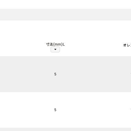
寸法(mm)L
オレ
arrow_drop_down
5
5