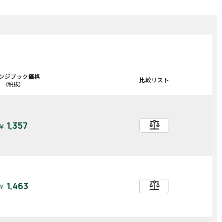
ンジブック価格
比較リスト
(税抜)
balance
1,357
￥
balance
1,463
￥