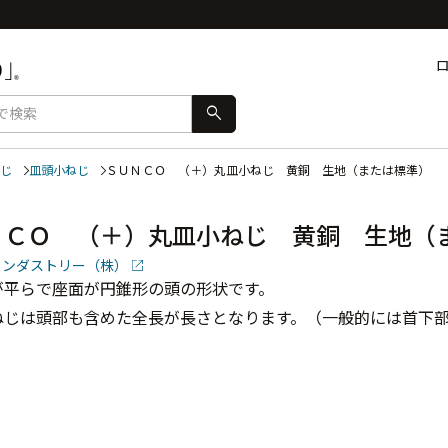
search
じ
皿頭小ねじ
ＳＵＮＣＯ （＋）丸皿小ねじ 黄銅 生地（または標準）
ＮＣＯ （＋）丸皿小ねじ 黄銅 生地（
インダストリー（株）
が平らで座面が円錐形の頭の形状です。
ねじは頭部も含めた全長が長さとなります。（一般的には首下