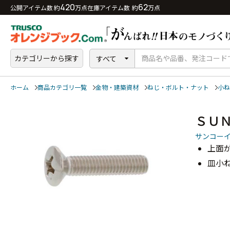
420
62
公開アイテム数 約
万点
在庫アイテム数 約
万点
カテゴリーから探す
すべて
ホーム
商品カテゴリ一覧
金物・建築資材
ねじ・ボルト・ナット
小ね
ＳＵ
サンコー
上面
皿小