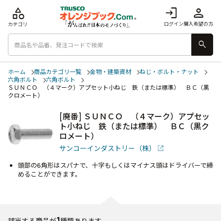
category
login
person
ログイン
購入希望の方
カテゴリ
search
ホーム
商品カテゴリ一覧
金物・建築資材
ねじ・ボルト・ナット
六角ボルト
六角ボルト
ＳＵＮＣＯ （４マーク）アプセット小ねじ 鉄（または標準） ＢＣ（黒
クロメート）
[廃番] ＳＵＮＣＯ （４マーク）アプセッ
ト小ねじ 鉄（または標準） ＢＣ（黒ク
ロメート）
サンコーインダストリー（株）
頭部の6角形はスパナで、十字もしくはマイナス頭はドライバーで締
めることができます。
1
該当する商品が
種類あります