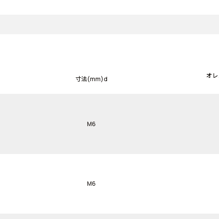
オレ
寸法(mm)d
M6
M6