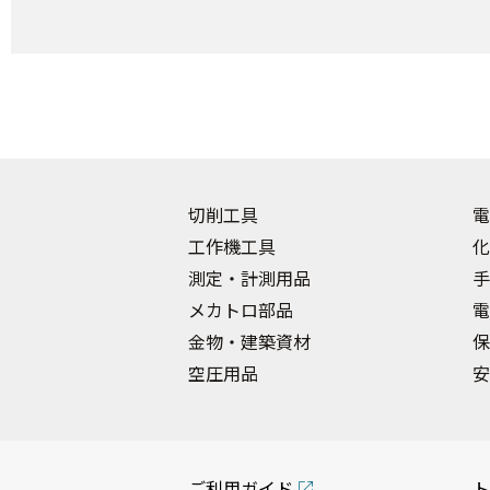
切削工具
電
工作機工具
化
測定・計測用品
手
メカトロ部品
電
金物・建築資材
保
空圧用品
安
ご利用ガイド
ト