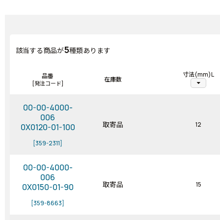
5
該当する商品が
種類あります
寸法(mm)L
品番
在庫数
arrow_drop_down
[発注コード]
00-00-4000-
006
取寄品
12
0X0120-01-100
[359-2311]
00-00-4000-
006
取寄品
15
0X0150-01-90
[359-8663]