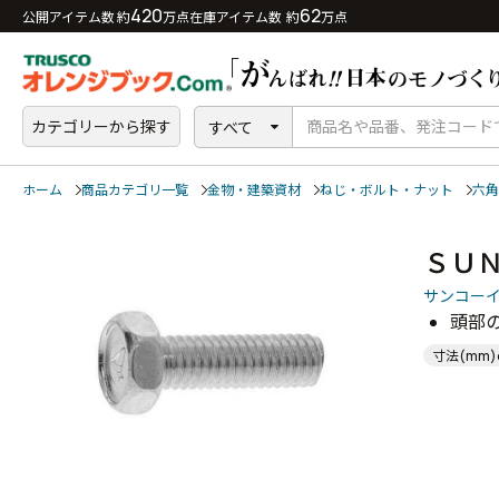
420
62
公開アイテム数 約
万点
在庫アイテム数 約
万点
カテゴリーから探す
すべて
ホーム
商品カテゴリ一覧
金物・建築資材
ねじ・ボルト・ナット
六角
ＳＵ
サンコー
頭部
寸法(mm)