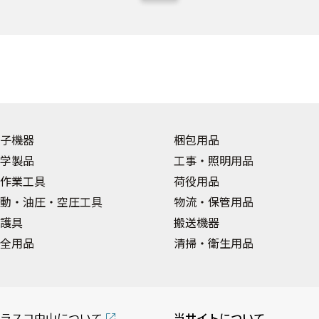
子機器
梱包用品
学製品
工事・照明用品
作業工具
荷役用品
動・油圧・空圧工具
物流・保管用品
護具
搬送機器
全用品
清掃・衛生用品
ラスコ中山について
当サイトについて