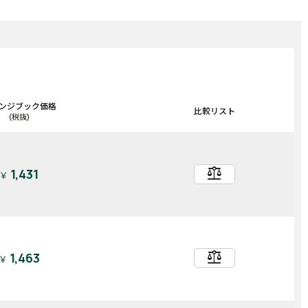
ンジブック価格
比較リスト
(税抜)
balance
1,431
￥
balance
1,463
￥