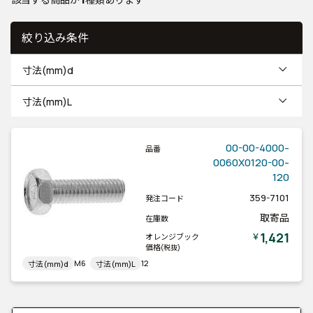
絞り込み条件
寸法(mm)d
寸法(mm)L
00-00-4000-
品番
0060X0120-00-
120
359-7101
発注コード
取寄品
在庫数
1,421
￥
オレンジブック
価格
(税抜)
M6
12
寸法(mm)d
寸法(mm)L