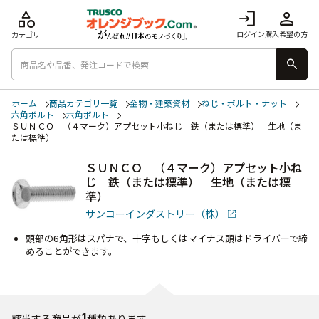
category
login
person
ログイン
購入希望の方
カテゴリ
search
ホーム
商品カテゴリ一覧
金物・建築資材
ねじ・ボルト・ナット
六角ボルト
六角ボルト
ＳＵＮＣＯ （４マーク）アプセット小ねじ 鉄（または標準） 生地（ま
たは標準）
ＳＵＮＣＯ （４マーク）アプセット小ね
じ 鉄（または標準） 生地（または標
準）
サンコーインダストリー（株）
頭部の6角形はスパナで、十字もしくはマイナス頭はドライバーで締
めることができます。
1
該当する商品が
種類あります