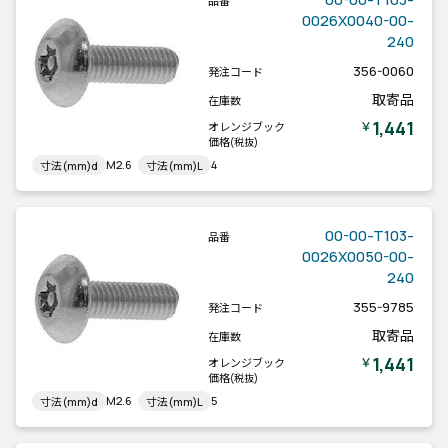
品番
0026X0040-00-
240
356-0060
発注コード
取寄品
在庫数
1,441
￥
オレンジブック
価格
(税抜)
M2.6
4
寸法(mm)d
寸法(mm)L
00-00-T103-
品番
0026X0050-00-
240
355-9785
発注コード
取寄品
在庫数
1,441
￥
オレンジブック
価格
(税抜)
M2.6
5
寸法(mm)d
寸法(mm)L