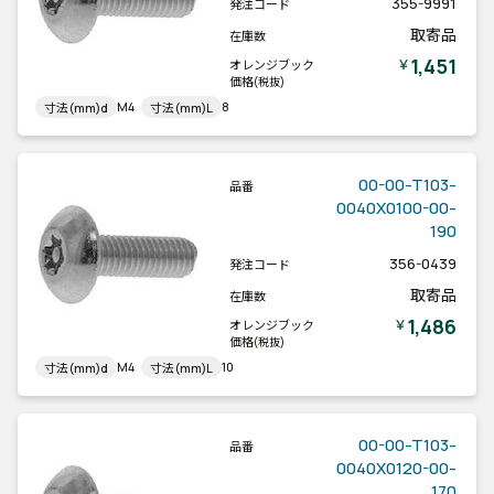
355-9991
発注コード
取寄品
在庫数
1,451
￥
オレンジブック
価格
(税抜)
M4
8
寸法(mm)d
寸法(mm)L
00-00-T103-
品番
0040X0100-00-
190
356-0439
発注コード
取寄品
在庫数
1,486
￥
オレンジブック
価格
(税抜)
M4
10
寸法(mm)d
寸法(mm)L
00-00-T103-
品番
0040X0120-00-
170