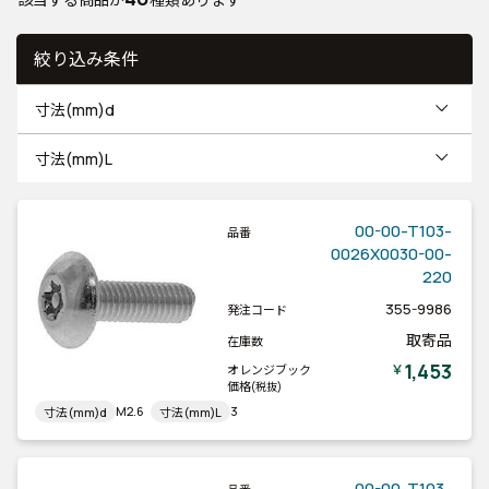
絞り込み条件
寸法(mm)d
寸法(mm)L
00-00-T103-
品番
0026X0030-00-
220
355-9986
発注コード
取寄品
在庫数
1,453
￥
オレンジブック
価格
(税抜)
M2.6
3
寸法(mm)d
寸法(mm)L
00-00-T103-