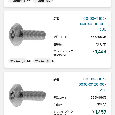
M3
8
寸法(mm)d
寸法(mm)L
00-00-T103-
品番
0030X0100-00-
300
356-0045
発注コード
取寄品
在庫数
1,443
￥
オレンジブック
価格
(税抜)
M3
10
寸法(mm)d
寸法(mm)L
00-00-T103-
品番
0030X0120-00-
270
355-9803
発注コード
取寄品
在庫数
1,457
￥
オレンジブック