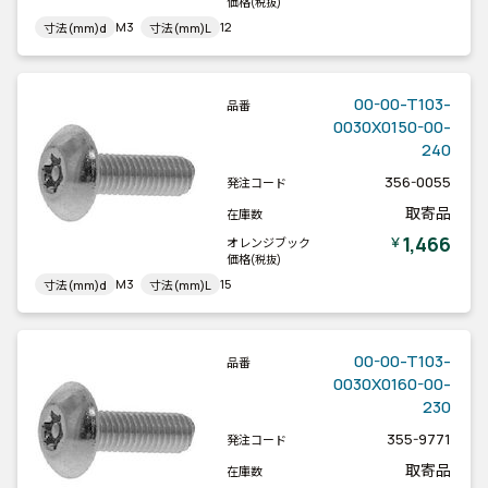
価格
(税抜)
M3
12
寸法(mm)d
寸法(mm)L
00-00-T103-
品番
0030X0150-00-
240
356-0055
発注コード
取寄品
在庫数
1,466
￥
オレンジブック
価格
(税抜)
M3
15
寸法(mm)d
寸法(mm)L
00-00-T103-
品番
0030X0160-00-
230
355-9771
発注コード
取寄品
在庫数