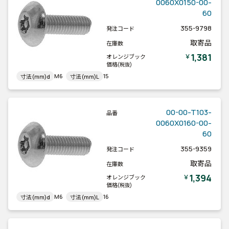
0060X0150-00-
60
355-9798
発注コード
取寄品
在庫数
1,381
￥
オレンジブック
価格
(税抜)
M6
15
寸法(mm)d
寸法(mm)L
00-00-T103-
品番
0060X0160-00-
60
355-9359
発注コード
取寄品
在庫数
1,394
￥
オレンジブック
価格
(税抜)
M6
16
寸法(mm)d
寸法(mm)L