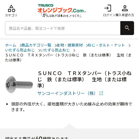
category
login
person
ログイン
購入希望の方
カテゴリ
search
ホーム
商品カテゴリ一覧
金物・建築資材
ねじ・ボルト・ナット
いたずら防止ねじ
いたずら防止ねじ
ＳＵＮＣＯ ＴＲＸタンパー（トラス小ねじ 鉄（または標準） 生地（ま
たは標準）
ＳＵＮＣＯ ＴＲＸタンパー（トラス小ね
じ 鉄（または標準） 生地（または標
準）
サンコーインダストリー（株）
頭部の外径が大く、接地面積が大きいため緩み止めの効果が期待で
きます。
40
該当する商品が
種類あります