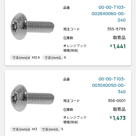
00-00-T103-
品番
0026X0060-00-
240
355-9799
発注コード
取寄品
在庫数
1,441
￥
オレンジブック
価格
(税抜)
M2.6
6
寸法(mm)d
寸法(mm)L
00-00-T103-
品番
0030X0050-00-
340
356-0001
発注コード
取寄品
在庫数
1,473
￥
オレンジブック
価格
(税抜)
M3
5
寸法(mm)d
寸法(mm)L