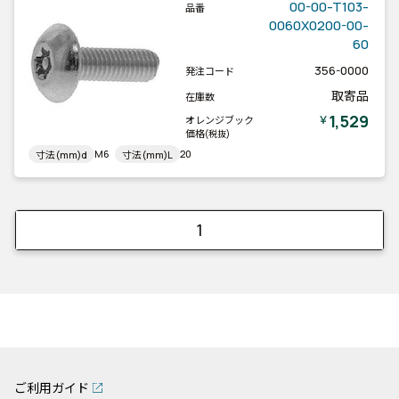
00-00-T103-
品番
0060X0200-00-
60
356-0000
発注コード
取寄品
在庫数
1,529
￥
オレンジブック
価格
(税抜)
M6
20
寸法(mm)d
寸法(mm)L
1
ご利用ガイド