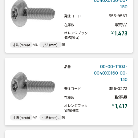
0040X0150-00-
150
355-9567
発注コード
取寄品
在庫数
1,473
￥
オレンジブック
価格
(税抜)
M4
15
寸法(mm)d
寸法(mm)L
00-00-T103-
品番
0040X0160-00-
130
356-0273
発注コード
取寄品
在庫数
1,417
￥
オレンジブック
価格
(税抜)
M4
16
寸法(mm)d
寸法(mm)L