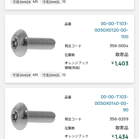
M5
10
寸法(mm)d
寸法(mm)L
00-00-T103-
品番
0050X0120-00-
100
356-0004
発注コード
取寄品
在庫数
1,403
￥
オレンジブック
価格
(税抜)
M5
12
寸法(mm)d
寸法(mm)L
00-00-T103-
品番
0050X0140-00-
90
356-0259
発注コード
取寄品
在庫数
1,434
￥
オレンジブック