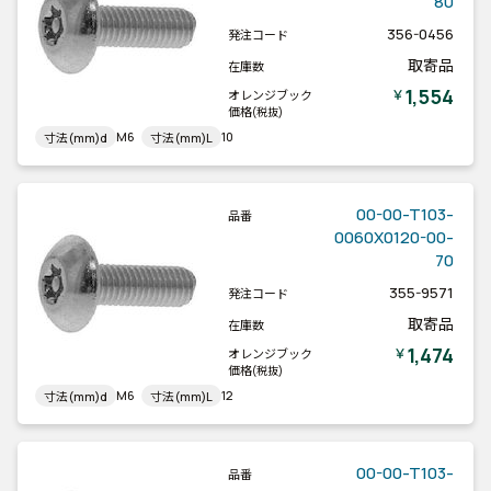
80
356-0456
発注コード
取寄品
在庫数
1,554
￥
オレンジブック
価格
(税抜)
M6
10
寸法(mm)d
寸法(mm)L
00-00-T103-
品番
0060X0120-00-
70
355-9571
発注コード
取寄品
在庫数
1,474
￥
オレンジブック
価格
(税抜)
M6
12
寸法(mm)d
寸法(mm)L
00-00-T103-
品番