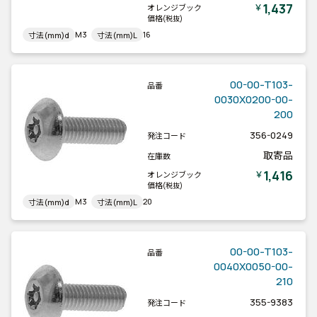
1,437
￥
オレンジブック
価格
(税抜)
M3
16
寸法(mm)d
寸法(mm)L
00-00-T103-
品番
0030X0200-00-
200
356-0249
発注コード
取寄品
在庫数
1,416
￥
オレンジブック
価格
(税抜)
M3
20
寸法(mm)d
寸法(mm)L
00-00-T103-
品番
0040X0050-00-
210
355-9383
発注コード