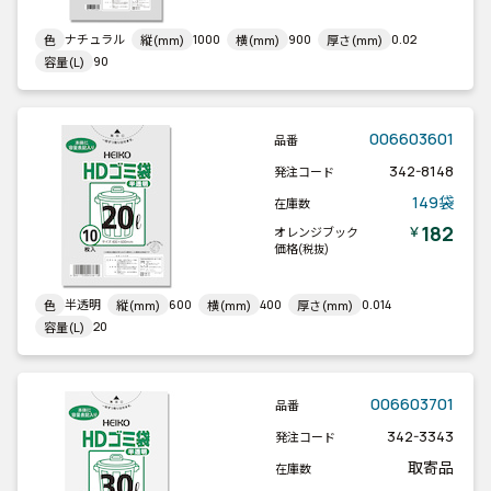
ナチュラル
1000
900
0.02
色
縦(mm)
横(mm)
厚さ(mm)
90
容量(L)
006603601
品番
342-8148
発注コード
149袋
在庫数
182
￥
オレンジブック
価格
(税抜)
半透明
600
400
0.014
色
縦(mm)
横(mm)
厚さ(mm)
20
容量(L)
006603701
品番
342-3343
発注コード
取寄品
在庫数