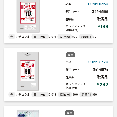
006601360
品番
342-6568
発注コード
取寄品
在庫数
189
￥
オレンジブック
価格
(税抜)
ナチュラル
0.015
800
70
色
厚さ(mm)
幅(mm)
容量(L)
廃番
006601370
品番
341-8574
発注コード
取寄品
在庫数
282
￥
オレンジブック
価格
(税抜)
ナチュラル
0.018
900
90
色
厚さ(mm)
幅(mm)
容量(L)
廃番