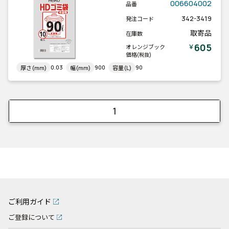
006604002
品番
342-3419
発注コード
取寄品
在庫数
605
￥
オレンジブック
価格
(税抜)
0.03
900
90
厚さ(mm)
幅(mm)
容量(L)
1
ご利用ガイド
ご登録について