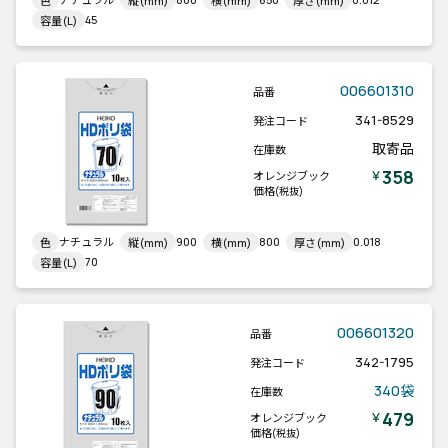
色
縦(mm)
横(mm)
厚さ(mm)
45
容量(L)
006601310
品番
341-8529
発注コード
取寄品
在庫数
358
￥
オレンジブック
価格
(税抜)
ナチュラル
900
800
0.018
色
縦(mm)
横(mm)
厚さ(mm)
70
容量(L)
006601320
品番
342-1795
発注コード
340袋
在庫数
479
￥
オレンジブック
価格
(税抜)