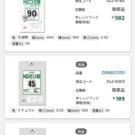
342-9765
発注コード
取寄品
在庫数
582
￥
オレンジブック
価格
(税抜)
半透明
1000
900
0.02
色
縦(mm)
横(mm)
厚さ(mm)
90
容量(L)
廃番
006601330
品番
342-5003
発注コード
取寄品
在庫数
189
￥
オレンジブック
価格
(税抜)
ナチュラル
0.02
650
45
色
厚さ(mm)
幅(mm)
容量(L)
廃番