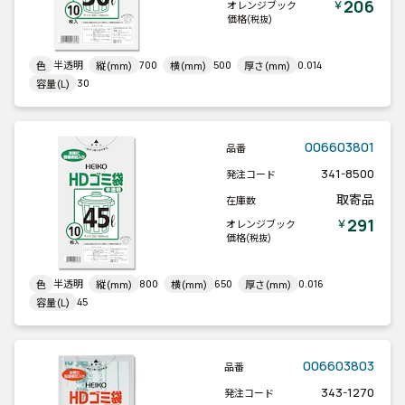
206
￥
オレンジブック
価格
(税抜)
半透明
700
500
0.014
色
縦(mm)
横(mm)
厚さ(mm)
30
容量(L)
006603801
品番
341-8500
発注コード
取寄品
在庫数
291
￥
オレンジブック
価格
(税抜)
半透明
800
650
0.016
色
縦(mm)
横(mm)
厚さ(mm)
45
容量(L)
006603803
品番
343-1270
発注コード