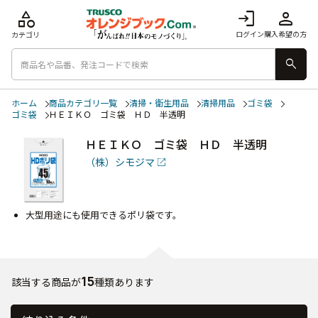
category
login
person
ログイン
購入希望の方
カテゴリ
search
ホーム
商品カテゴリ一覧
清掃・衛生用品
清掃用品
ゴミ袋
ゴミ袋
ＨＥＩＫＯ ゴミ袋 ＨＤ 半透明
ＨＥＩＫＯ ゴミ袋 ＨＤ 半透明
（株）シモジマ
大型用途にも使用できるポリ袋です。
15
該当する商品が
種類あります