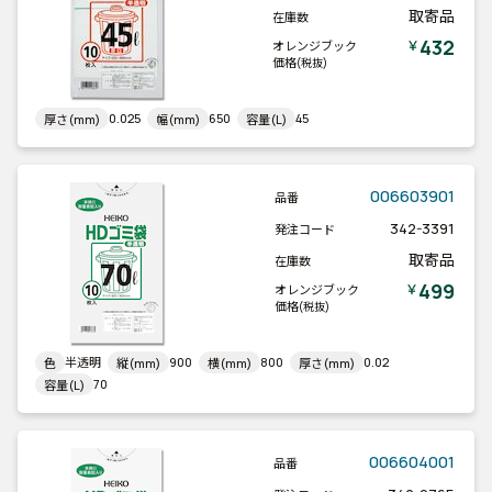
取寄品
在庫数
432
￥
オレンジブック
価格
(税抜)
0.025
650
45
厚さ(mm)
幅(mm)
容量(L)
006603901
品番
342-3391
発注コード
取寄品
在庫数
499
￥
オレンジブック
価格
(税抜)
半透明
900
800
0.02
色
縦(mm)
横(mm)
厚さ(mm)
70
容量(L)
006604001
品番