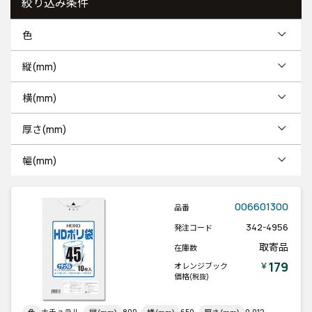
絞り込み条件
色
縦(mm)
横(mm)
厚さ(mm)
幅(mm)
006601300
品番
342-4956
発注コード
取寄品
在庫数
179
￥
オレンジブック
価格
(税抜)
ナチュラル
800
650
0.012