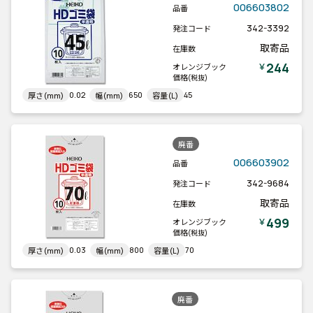
006603802
品番
342-3392
発注コード
取寄品
在庫数
244
￥
オレンジブック
価格
(税抜)
0.02
650
45
厚さ(mm)
幅(mm)
容量(L)
廃番
006603902
品番
342-9684
発注コード
取寄品
在庫数
499
￥
オレンジブック
価格
(税抜)
0.03
800
70
厚さ(mm)
幅(mm)
容量(L)
廃番