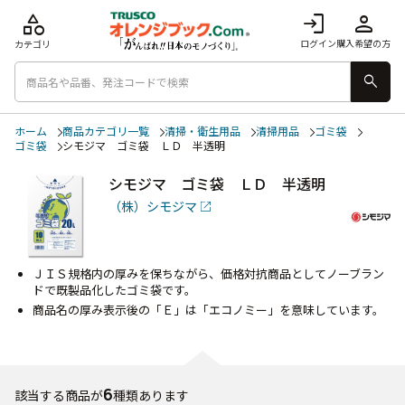
category
login
person
ログイン
購入希望の方
カテゴリ
search
ホーム
商品カテゴリ一覧
清掃・衛生用品
清掃用品
ゴミ袋
ゴミ袋
シモジマ ゴミ袋 ＬＤ 半透明
シモジマ ゴミ袋 ＬＤ 半透明
（株）シモジマ
ＪＩＳ規格内の厚みを保ちながら、価格対抗商品としてノーブラン
ドで既製品化したゴミ袋です。
商品名の厚み表示後の「Ｅ」は「エコノミー」を意味しています。
6
該当する商品が
種類あります