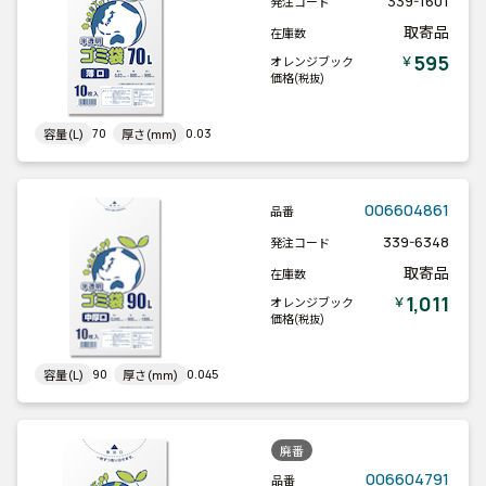
339-1601
発注コード
取寄品
在庫数
595
￥
オレンジブック
価格
(税抜)
70
0.03
容量(L)
厚さ(mm)
006604861
品番
339-6348
発注コード
取寄品
在庫数
1,011
￥
オレンジブック
価格
(税抜)
90
0.045
容量(L)
厚さ(mm)
廃番
006604791
品番