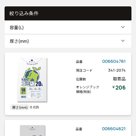
絞り込み条件
容量(L)
厚さ(mm)
006604781
品番
341-2074
発注コード
取寄品
在庫数
206
￥
オレンジブック
価格
(税抜)
0.025
厚さ(mm)
006604821
品番