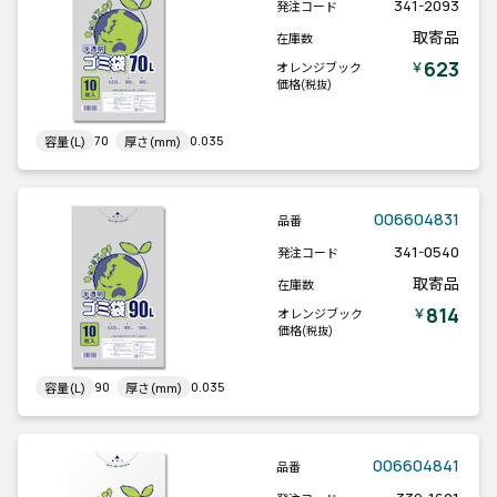
341-2093
発注コード
取寄品
在庫数
623
￥
オレンジブック
価格
(税抜)
70
0.035
容量(L)
厚さ(mm)
006604831
品番
341-0540
発注コード
取寄品
在庫数
814
￥
オレンジブック
価格
(税抜)
90
0.035
容量(L)
厚さ(mm)
006604841
品番