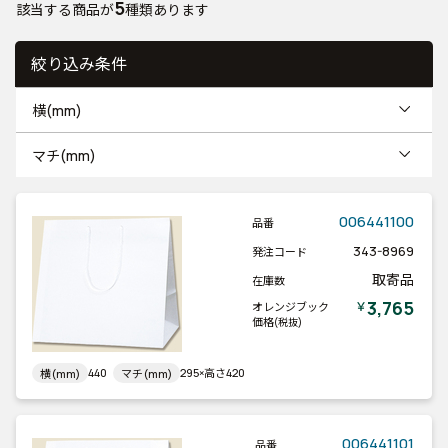
5
該当する商品が
種類あります
絞り込み条件
横(mm)
マチ(mm)
006441100
品番
343-8969
発注コード
取寄品
在庫数
3,765
￥
オレンジブック
価格
(税抜)
440
295×高さ420
横(mm)
マチ(mm)
006441101
品番