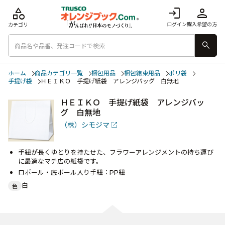
category
login
person
ログイン
購入希望の方
カテゴリ
search
ホーム
商品カテゴリ一覧
梱包用品
梱包結束用品
ポリ袋
手提げ袋
ＨＥＩＫＯ 手提げ紙袋 アレンジバッグ 白無地
ＨＥＩＫＯ 手提げ紙袋 アレンジバッ
グ 白無地
（株）シモジマ
手紐が長くゆとりを持たせた、フラワーアレンジメントの持ち運び
に最適なマチ広の紙袋です。
ロボール・底ボール入り手紐：PP紐
白
色