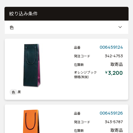
絞り込み条件
色
006459124
品番
342-4753
発注コード
取寄品
在庫数
3,200
￥
オレンジブック
価格
(税抜)
黒
色
006459126
品番
343-5787
発注コード
取寄品
在庫数