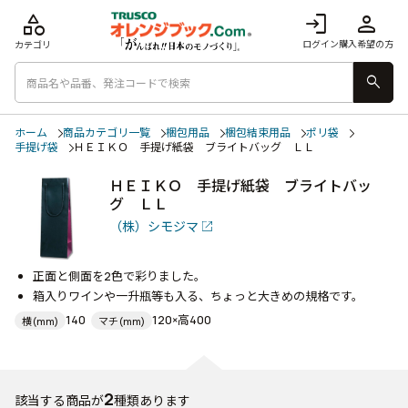
category
login
person
ログイン
購入希望の方
カテゴリ
search
ホーム
商品カテゴリ一覧
梱包用品
梱包結束用品
ポリ袋
手提げ袋
ＨＥＩＫＯ 手提げ紙袋 ブライトバッグ ＬＬ
ＨＥＩＫＯ 手提げ紙袋 ブライトバッ
グ ＬＬ
（株）シモジマ
正面と側面を2色で彩りました。
箱入りワインや一升瓶等も入る、ちょっと大きめの規格です。
140
120×高400
横(mm)
マチ(mm)
2
該当する商品が
種類あります