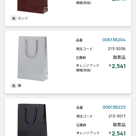
価格
(税抜)
エンジ
色
006138204
品番
213-3036
発注コード
取寄品
在庫数
2,541
￥
オレンジブック
価格
(税抜)
銀
色
006138223
品番
213-3017
発注コード
取寄品
在庫数
2,541
￥
オレンジブック