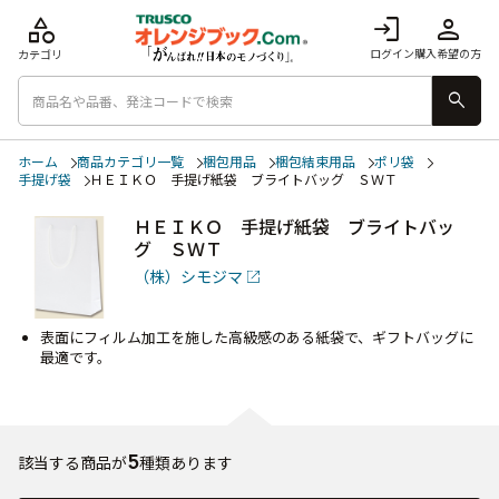
category
login
person
ログイン
購入希望の方
カテゴリ
search
ホーム
商品カテゴリ一覧
梱包用品
梱包結束用品
ポリ袋
手提げ袋
ＨＥＩＫＯ 手提げ紙袋 ブライトバッグ ＳＷＴ
ＨＥＩＫＯ 手提げ紙袋 ブライトバッ
グ ＳＷＴ
（株）シモジマ
表面にフィルム加工を施した高級感のある紙袋で、ギフトバッグに
最適です。
5
該当する商品が
種類あります