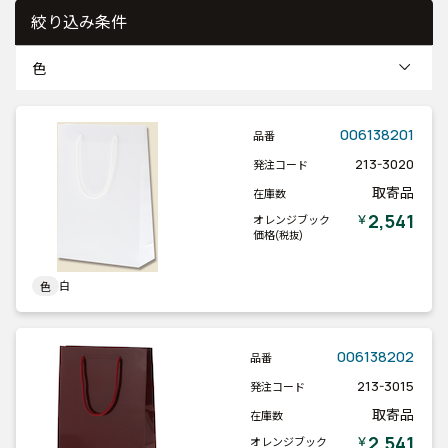
絞り込み条件
色
006138201
品番
213-3020
発注コード
取寄品
在庫数
2,541
￥
オレンジブック
価格
(税抜)
白
色
006138202
品番
213-3015
発注コード
取寄品
在庫数
2,541
￥
オレンジブック