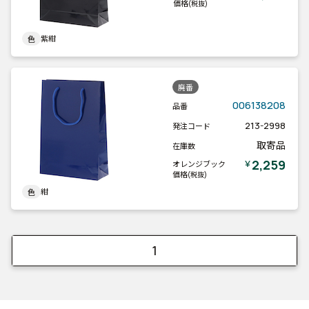
価格
(税抜)
紫紺
色
廃番
006138208
品番
213-2998
発注コード
取寄品
在庫数
2,259
￥
オレンジブック
価格
(税抜)
紺
色
1