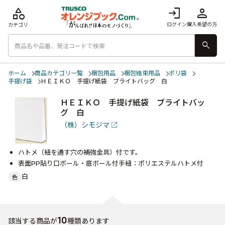
category
login
person
ログイン
購入希望の方
カテゴリ
search
ホーム
商品カテゴリ一覧
梱包用品
梱包結束用品
ポリ袋
手提げ袋
ＨＥＩＫＯ 手提げ紙袋 ブライトバッグ 白
ＨＥＩＫＯ 手提げ紙袋 ブライトバッ
グ 白
（株）シモジマ
ハトメ（紐を通す穴の補強金具）付です。
表面PP貼り口ボール・底ボール付手紐：ポリエステルハトメ付
白
色
10
該当する商品が
種類あります