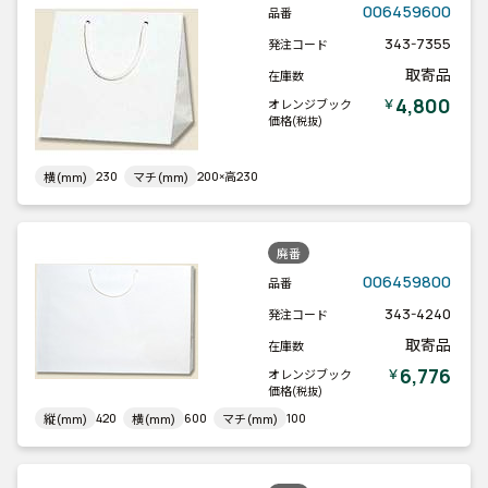
006459600
品番
343-7355
発注コード
取寄品
在庫数
4,800
￥
オレンジブック
価格
(税抜)
230
200×高230
横(mm)
マチ(mm)
廃番
006459800
品番
343-4240
発注コード
取寄品
在庫数
6,776
￥
オレンジブック
価格
(税抜)
420
600
100
縦(mm)
横(mm)
マチ(mm)