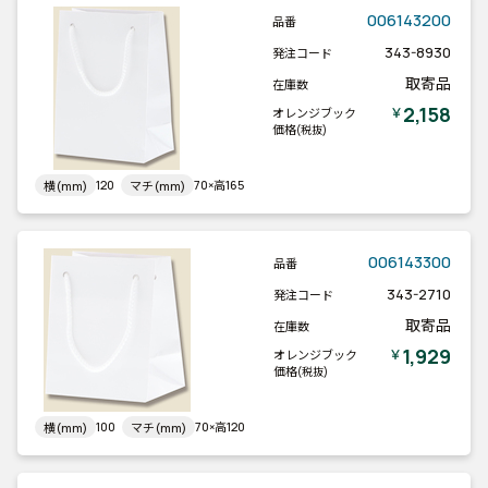
006143200
品番
343-8930
発注コード
取寄品
在庫数
2,158
￥
オレンジブック
価格
(税抜)
120
70×高165
横(mm)
マチ(mm)
006143300
品番
343-2710
発注コード
取寄品
在庫数
1,929
￥
オレンジブック
価格
(税抜)
100
70×高120
横(mm)
マチ(mm)