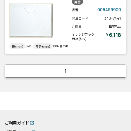
廃番
006459900
品番
343-7441
発注コード
取寄品
在庫数
6,118
￥
オレンジブック
価格
(税抜)
520
100×高420
横(mm)
マチ(mm)
1
ご利用ガイド