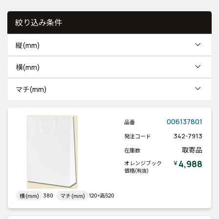
絞り込み条件
縦(mm)
横(mm)
マチ(mm)
006137801
品番
342-7913
発注コード
取寄品
在庫数
4,988
￥
オレンジブック
価格
(税抜)
380
120×高520
横(mm)
マチ(mm)