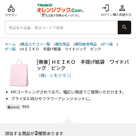
category
login
person
ログイン
購入希望の方
カテゴリ
search
ホーム
商品カテゴリ一覧
梱包用品
梱包結束用品
ポリ袋
ポリ袋
ＨＥＩＫＯ 手提げ紙袋 ワイドバッグ ピンク
[廃番] ＨＥＩＫＯ 手提げ紙袋 ワイドバ
ッグ ピンク
（株）シモジマ
PPコーティングされており、幅広い用途でご使用いただけます。
ブライダル向けやフラワーアレンジメントに。
350
幅(mm)
2
該当する商品が
種類あります