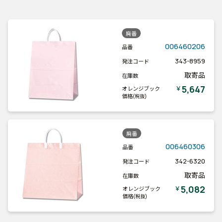
廃番
006460206
品番
343-8959
発注コード
取寄品
在庫数
5,647
￥
オレンジブック
価格
(税抜)
廃番
006460306
品番
342-6320
発注コード
取寄品
在庫数
5,082
￥
オレンジブック
価格
(税抜)