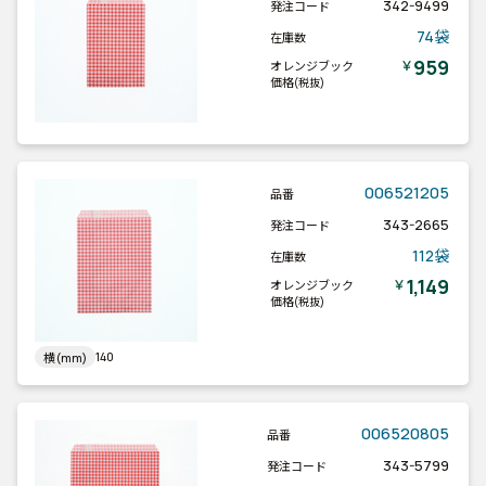
342-9499
発注コード
74袋
在庫数
959
￥
オレンジブック
価格
(税抜)
006521205
品番
343-2665
発注コード
112袋
在庫数
1,149
￥
オレンジブック
価格
(税抜)
140
横(mm)
006520805
品番
343-5799
発注コード