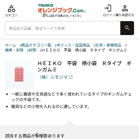
category
login
person
ログイン
購入希望の方
カテゴリ
search
ホーム
商品カテゴリ一覧
オフィス・住設用品
文具・事務用品
帳票・封筒
封筒
ＨＥＩＫＯ 平袋 柄小袋 Ｒタイプ ギンガムミ
ＨＥＩＫＯ 平袋 柄小袋 Ｒタイプ ギ
ンガムミ
（株）シモジマ
一般に書店や文具店などで多く使われているタイプのギンガムチェ
ックの平袋です。
雑貨などの小物を入れるのに適しています。
6
該当する商品が
種類あります