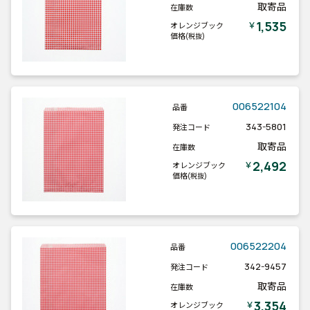
取寄品
在庫数
1,535
￥
オレンジブック
価格
(税抜)
006522104
品番
343-5801
発注コード
取寄品
在庫数
2,492
￥
オレンジブック
価格
(税抜)
006522204
品番
342-9457
発注コード
取寄品
在庫数
3,354
￥
オレンジブック