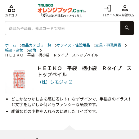
category
login
person
ログイン
購入希望の方
カテゴリ
search
ホーム
商品カテゴリ一覧
オフィス・住設用品
文具・事務用品
帳票・封筒
封筒
ＨＥＩＫＯ 平袋 柄小袋 Ｒタイプ ストップペイル
ＨＥＩＫＯ 平袋 柄小袋 Ｒタイプ ス
トップペイル
（株）シモジマ
どこかなつかしさを感じるレトロなデザインで、手描きのイラスト
と文字を活かした何ともファンシーな紙袋です。
雑貨などの小物を入れるのに適したサイズです。