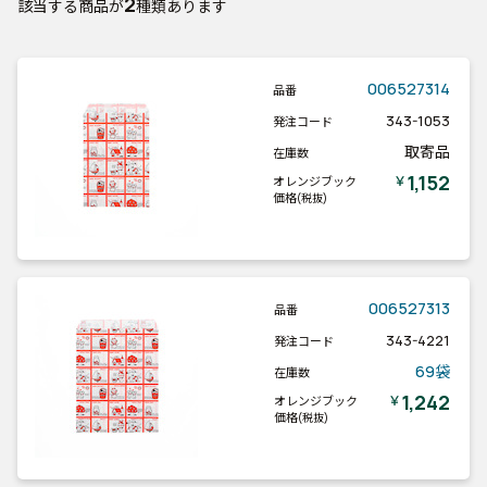
2
該当する商品が
種類あります
006527314
品番
343-1053
発注コード
取寄品
在庫数
1,152
￥
オレンジブック
価格
(税抜)
006527313
品番
343-4221
発注コード
69袋
在庫数
1,242
￥
オレンジブック
価格
(税抜)