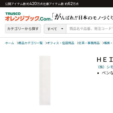
420
62
公開アイテム数 約
万点
在庫アイテム数 約
万点
カテゴリーから探す
すべて
ホーム
商品カテゴリ一覧
オフィス・住設用品
文具・事務用品
帳票・
ＨＥ
（株）シ
ペン