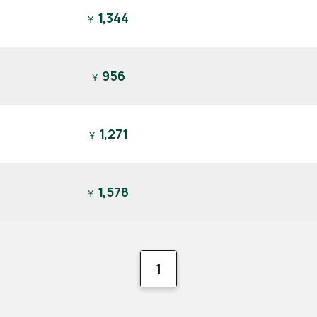
1,344
￥
956
￥
1,271
￥
1,578
￥
1