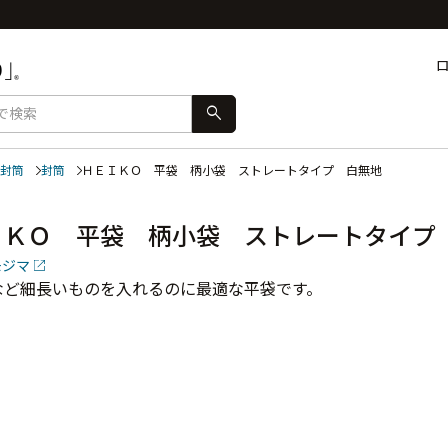
search
封筒
封筒
ＨＥＩＫＯ 平袋 柄小袋 ストレートタイプ 白無地
ＩＫＯ 平袋 柄小袋 ストレートタイプ
モジマ
など細長いものを入れるのに最適な平袋です。