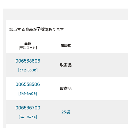
7
該当する商品が
種類あります
品番
在庫数
[発注コード]
006538606
取寄品
[342-6398]
006538506
取寄品
[341-8409]
006536700
23袋
[341-8434]