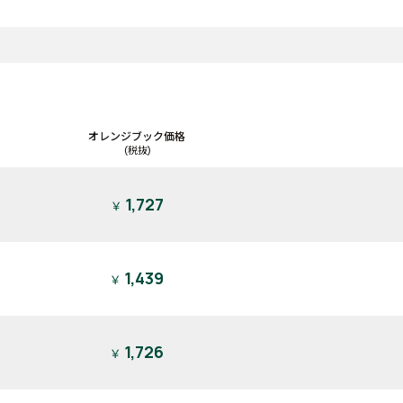
オレンジブック価格
(税抜)
1,727
￥
1,439
￥
1,726
￥