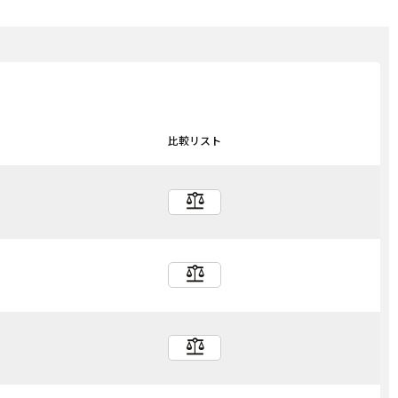
比較リスト
balance
balance
balance