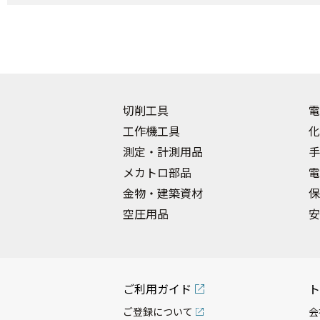
切削工具
電
工作機工具
化
測定・計測用品
手
メカトロ部品
電
金物・建築資材
保
空圧用品
安
ご利用ガイド
ト
ご登録について
会