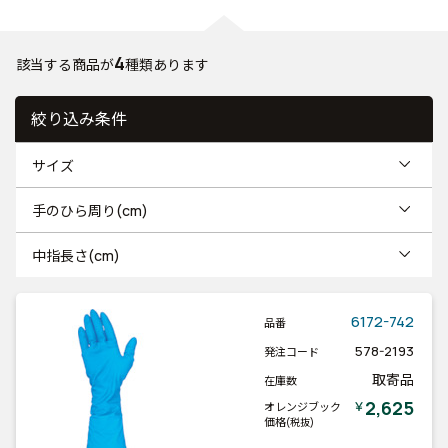
4
該当する商品が
種類あります
絞り込み条件
サイズ
手のひら周り(cm)
中指長さ(cm)
6172-742
品番
578-2193
発注コード
取寄品
在庫数
2,625
￥
オレンジブック
価格
(税抜)