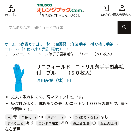
category
login
person
ログイン
購入希望の方
カテゴリ
search
ホーム
商品カテゴリ一覧
保護具
作業手袋
使い捨て手袋
ニトリルゴム使い捨て手袋（粉付）
サニフィールド ニトリル薄手手袋裏毛付 ブルー （５０枚入）
サニフィールド ニトリル薄手手袋裏毛
付 ブルー （５０枚入）
原田産業（株）
丈夫で敗れにくく、高いフィット性です。
吸収性がよく、肌あたりの優しいコットン１００％の裏毛で、着脱
が簡単です。
青
30
0.3
なし
色
全長(cm)
厚さ(mm)
粉(あり・なし)
あり
あり
○
すべり止め
エンボス加工
食品衛生法
左右の区別
左右兼用