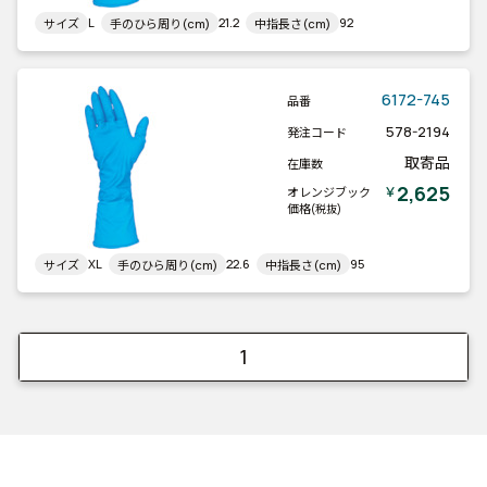
L
21.2
92
サイズ
手のひら周り(cm)
中指長さ(cm)
6172-745
品番
578-2194
発注コード
取寄品
在庫数
2,625
￥
オレンジブック
価格
(税抜)
XL
22.6
95
サイズ
手のひら周り(cm)
中指長さ(cm)
1