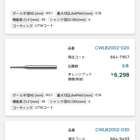
R0.1
0.16
ボール半径RE(mm)
最大切込みAPMX(mm)
45
4
機能長さLF(mm)
シャンク径DCON(mm)
UTWコート
コーティング
CWLB2002-020
品番
664-7957
発注コード
6本
在庫数
6,298
￥
オレンジブック
価格
(税抜)
R0.1
0.16
ボール半径RE(mm)
最大切込みAPMX(mm)
45
4
機能長さLF(mm)
シャンク径DCON(mm)
UTWコート
コーティング
CWLB2002-030
品番
664-9493
発注コード