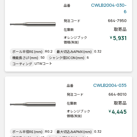
CWLB2004-030-
品番
6
664-7950
発注コード
取寄品
在庫数
5,931
￥
オレンジブック
価格
(税抜)
R0.2
0.32
ボール半径RE(mm)
最大切込みAPMX(mm)
50
6
機能長さLF(mm)
シャンク径DCON(mm)
UTWコート
コーティング
CWLB2004-035
品番
664-8010
発注コード
取寄品
在庫数
4,445
￥
オレンジブック
価格
(税抜)
R0.2
0.32
ボール半径RE(mm)
最大切込みAPMX(mm)