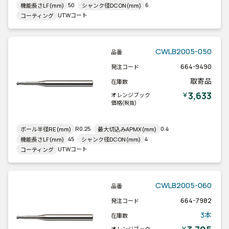
50
6
機能長さLF(mm)
シャンク径DCON(mm)
UTWコート
コーティング
CWLB2005-050
品番
664-9490
発注コード
取寄品
在庫数
3,633
￥
オレンジブック
価格
(税抜)
R0.25
0.4
ボール半径RE(mm)
最大切込みAPMX(mm)
45
4
機能長さLF(mm)
シャンク径DCON(mm)
UTWコート
コーティング
CWLB2005-060
品番
664-7982
発注コード
3本
在庫数
￥
オレンジブック