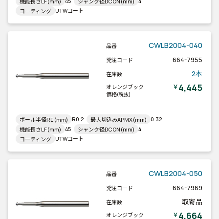
45
4
機能長さLF(mm)
シャンク径DCON(mm)
UTWコート
コーティング
CWLB2004-040
品番
664-7955
発注コード
2本
在庫数
4,445
￥
オレンジブック
価格
(税抜)
R0.2
0.32
ボール半径RE(mm)
最大切込みAPMX(mm)
45
4
機能長さLF(mm)
シャンク径DCON(mm)
UTWコート
コーティング
CWLB2004-050
品番
664-7969
発注コード
取寄品
在庫数
4,664
￥
オレンジブック