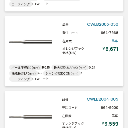
UTWコート
コーティング
CWLB2003-050
品番
664-7968
発注コード
6本
在庫数
6,671
￥
オレンジブック
価格
(税抜)
R0.15
0.24
ボール半径RE(mm)
最大切込みAPMX(mm)
45
4
機能長さLF(mm)
シャンク径DCON(mm)
UTWコート
コーティング
CWLB2004-005
品番
664-8000
発注コード
0本
在庫数
3,559
￥
オレンジブック
価格
(税抜)