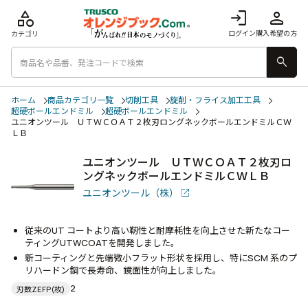
category
login
person
ログイン
購入希望の方
カテゴリ
search
ホーム
商品カテゴリ一覧
切削工具
旋削・フライス加工工具
超硬ボールエンドミル
超硬ボールエンドミル
ユニオンツール ＵＴＷＣＯＡＴ２枚刃ロングネックボールエンドミルＣＷ
ＬＢ
ユニオンツール ＵＴＷＣＯＡＴ２枚刃ロ
ングネックボールエンドミルＣＷＬＢ
ユニオンツール（株）
従来のUT コートより高い靭性と耐摩耗性を向上させた新たなコー
ティングUTWCOATを開発しました。
新コーティングと先端微小フラット形状を採用し、特にSCM 系のプ
リハードン鋼で長寿命、鏡面性が向上しました。
2
刃数ZEFP(枚)