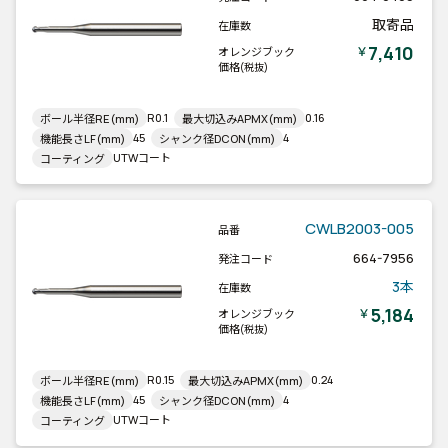
取寄品
在庫数
7,410
￥
オレンジブック
価格
(税抜)
R0.1
0.16
ボール半径RE(mm)
最大切込みAPMX(mm)
45
4
機能長さLF(mm)
シャンク径DCON(mm)
UTWコート
コーティング
CWLB2003-005
品番
664-7956
発注コード
3本
在庫数
5,184
￥
オレンジブック
価格
(税抜)
R0.15
0.24
ボール半径RE(mm)
最大切込みAPMX(mm)
45
4
機能長さLF(mm)
シャンク径DCON(mm)
UTWコート
コーティング