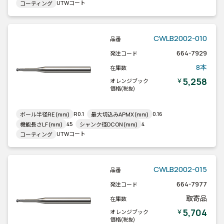
UTWコート
コーティング
CWLB2002-010
品番
664-7929
発注コード
8本
在庫数
5,258
￥
オレンジブック
価格
(税抜)
R0.1
0.16
ボール半径RE(mm)
最大切込みAPMX(mm)
45
4
機能長さLF(mm)
シャンク径DCON(mm)
UTWコート
コーティング
CWLB2002-015
品番
664-7977
発注コード
取寄品
在庫数
5,704
￥
オレンジブック
価格
(税抜)