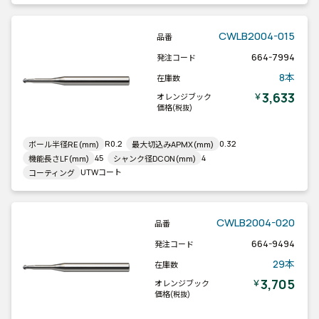
CWLB2004-015
品番
664-7994
発注コード
8本
在庫数
3,633
￥
オレンジブック
価格
(税抜)
R0.2
0.32
ボール半径RE(mm)
最大切込みAPMX(mm)
45
4
機能長さLF(mm)
シャンク径DCON(mm)
UTWコート
コーティング
CWLB2004-020
品番
664-9494
発注コード
29本
在庫数
3,705
￥
オレンジブック
価格
(税抜)