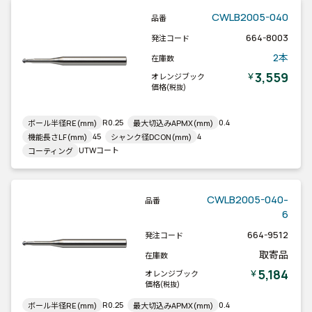
CWLB2005-040
品番
664-8003
発注コード
2本
在庫数
3,559
￥
オレンジブック
価格
(税抜)
R0.25
0.4
ボール半径RE(mm)
最大切込みAPMX(mm)
45
4
機能長さLF(mm)
シャンク径DCON(mm)
UTWコート
コーティング
CWLB2005-040-
品番
6
664-9512
発注コード
取寄品
在庫数
5,184
￥
オレンジブック
価格
(税抜)
R0.25
0.4
ボール半径RE(mm)
最大切込みAPMX(mm)