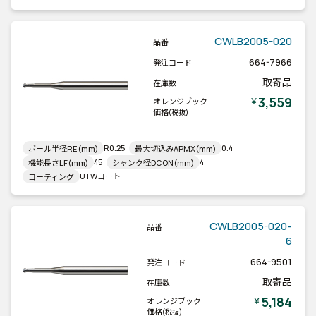
CWLB2005-020
品番
664-7966
発注コード
取寄品
在庫数
3,559
￥
オレンジブック
価格
(税抜)
R0.25
0.4
ボール半径RE(mm)
最大切込みAPMX(mm)
45
4
機能長さLF(mm)
シャンク径DCON(mm)
UTWコート
コーティング
CWLB2005-020-
品番
6
664-9501
発注コード
取寄品
在庫数
5,184
￥
オレンジブック
価格
(税抜)