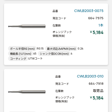
CWLB2003-0075
品番
664-7975
発注コード
1本
在庫数
5,184
￥
オレンジブック
価格
(税抜)
R0.15
0.24
ボール半径RE(mm)
最大切込みAPMX(mm)
45
4
機能長さLF(mm)
シャンク径DCON(mm)
UTWコート
コーティング
CWLB2003-010
品番
664-7918
発注コード
取寄品
在庫数
5,184
￥
オレンジブック
価格
(税抜)