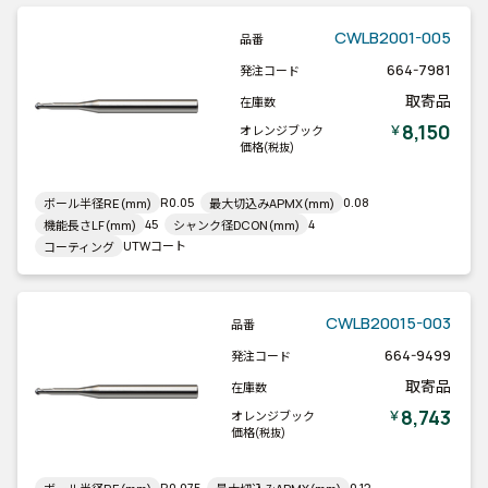
CWLB2001-005
品番
664-7981
発注コード
取寄品
在庫数
8,150
￥
オレンジブック
価格
(税抜)
R0.05
0.08
ボール半径RE(mm)
最大切込みAPMX(mm)
45
4
機能長さLF(mm)
シャンク径DCON(mm)
UTWコート
コーティング
CWLB20015-003
品番
664-9499
発注コード
取寄品
在庫数
8,743
￥
オレンジブック
価格
(税抜)
R0.075
0.12