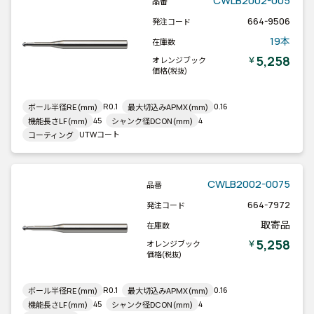
CWLB2002-005
品番
664-9506
発注コード
19本
在庫数
5,258
￥
オレンジブック
価格
(税抜)
R0.1
0.16
ボール半径RE(mm)
最大切込みAPMX(mm)
45
4
機能長さLF(mm)
シャンク径DCON(mm)
UTWコート
コーティング
CWLB2002-0075
品番
664-7972
発注コード
取寄品
在庫数
5,258
￥
オレンジブック
価格
(税抜)
R0.1
0.16
ボール半径RE(mm)
最大切込みAPMX(mm)
45
4
機能長さLF(mm)
シャンク径DCON(mm)