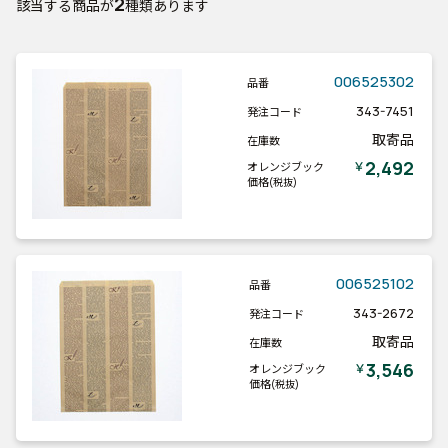
2
該当する商品が
種類あります
006525302
品番
343-7451
発注コード
取寄品
在庫数
2,492
￥
オレンジブック
価格
(税抜)
006525102
品番
343-2672
発注コード
取寄品
在庫数
3,546
￥
オレンジブック
価格
(税抜)