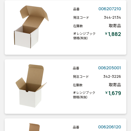
006207210
品番
344-2134
発注コード
取寄品
在庫数
1,882
￥
オレンジブック
価格
(税抜)
006205001
品番
342-3226
発注コード
取寄品
在庫数
1,679
￥
オレンジブック
価格
(税抜)
006206120
品番