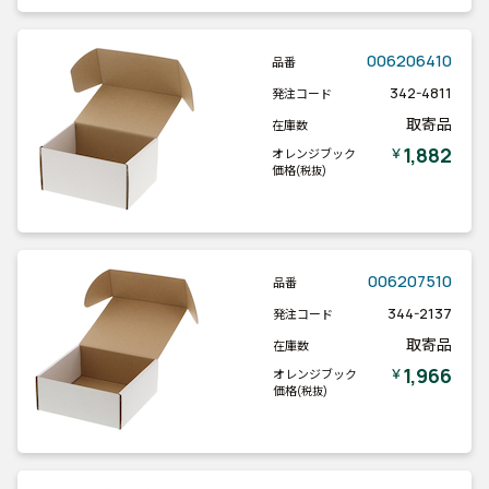
006206410
品番
342-4811
発注コード
取寄品
在庫数
1,882
￥
オレンジブック
価格
(税抜)
006207510
品番
344-2137
発注コード
取寄品
在庫数
1,966
￥
オレンジブック
価格
(税抜)