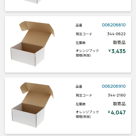
006206810
品番
344-0622
発注コード
取寄品
在庫数
3,435
￥
オレンジブック
価格
(税抜)
006206910
品番
344-2160
発注コード
取寄品
在庫数
4,047
￥
オレンジブック
価格
(税抜)