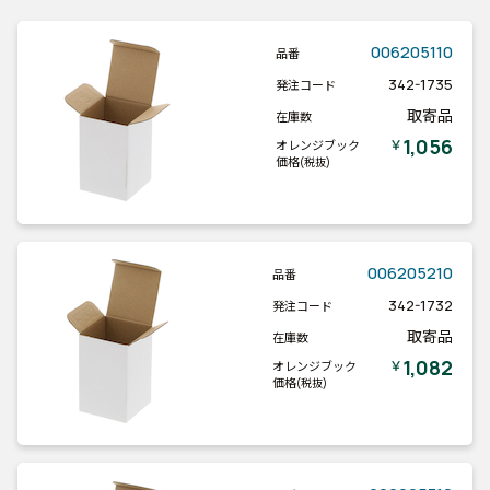
006205110
品番
342-1735
発注コード
取寄品
在庫数
1,056
￥
オレンジブック
価格
(税抜)
006205210
品番
342-1732
発注コード
取寄品
在庫数
1,082
￥
オレンジブック
価格
(税抜)