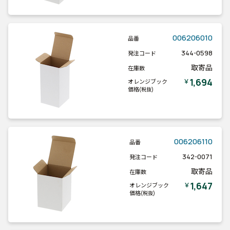
006206010
品番
344-0598
発注コード
取寄品
在庫数
1,694
￥
オレンジブック
価格
(税抜)
006206110
品番
342-0071
発注コード
取寄品
在庫数
1,647
￥
オレンジブック
価格
(税抜)