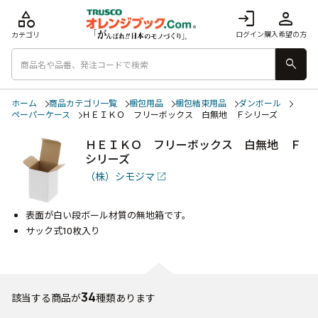
category
login
person
ログイン
購入希望の方
カテゴリ
search
ホーム
商品カテゴリ一覧
梱包用品
梱包結束用品
ダンボール
ペーパーケース
ＨＥＩＫＯ フリーボックス 白無地 Ｆシリーズ
ＨＥＩＫＯ フリーボックス 白無地 Ｆ
シリーズ
（株）シモジマ
表面が白い段ボール材質の無地箱です。
サック式10枚入り
34
該当する商品が
種類あります