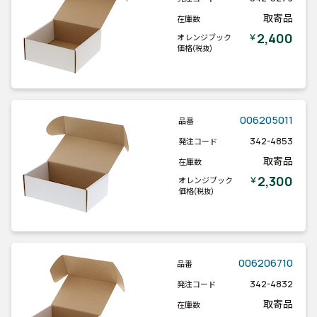
取寄品
在庫数
2,400
￥
オレンジブック
価格
(税抜)
006205011
品番
342-4853
発注コード
取寄品
在庫数
2,300
￥
オレンジブック
価格
(税抜)
006206710
品番
342-4832
発注コード
取寄品
在庫数