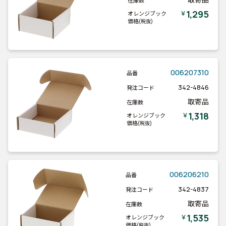
在庫数
1,295
￥
オレンジブック
価格
(税抜)
006207310
品番
342-4846
発注コード
取寄品
在庫数
1,318
￥
オレンジブック
価格
(税抜)
006206210
品番
342-4837
発注コード
取寄品
在庫数
1,535
￥
オレンジブック
価格
(税抜)