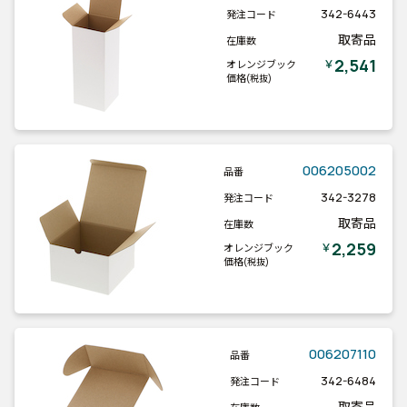
342-6443
発注コード
取寄品
在庫数
2,541
￥
オレンジブック
価格
(税抜)
006205002
品番
342-3278
発注コード
取寄品
在庫数
2,259
￥
オレンジブック
価格
(税抜)
006207110
品番
342-6484
発注コード
取寄品