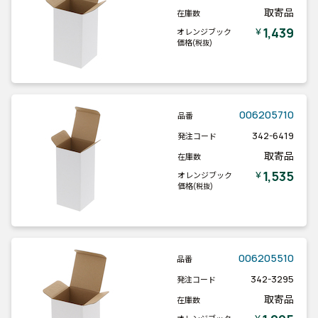
取寄品
在庫数
1,439
￥
オレンジブック
価格
(税抜)
006205710
品番
342-6419
発注コード
取寄品
在庫数
1,535
￥
オレンジブック
価格
(税抜)
006205510
品番
342-3295
発注コード
取寄品
在庫数