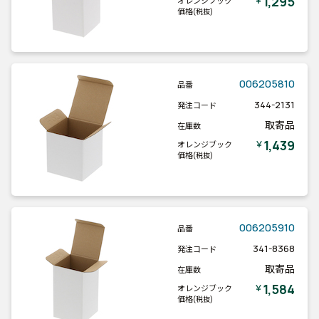
1,295
￥
オレンジブック
価格
(税抜)
006205810
品番
344-2131
発注コード
取寄品
在庫数
1,439
￥
オレンジブック
価格
(税抜)
006205910
品番
341-8368
発注コード
取寄品
在庫数
1,584
￥
オレンジブック
価格
(税抜)