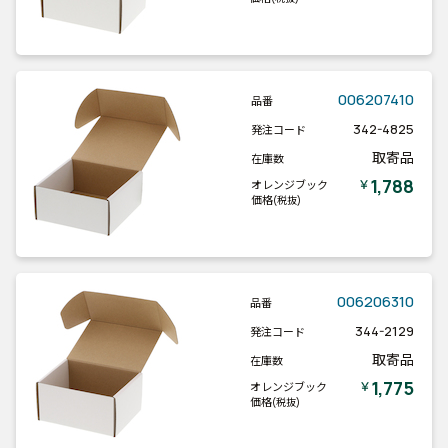
006207410
品番
342-4825
発注コード
取寄品
在庫数
1,788
￥
オレンジブック
価格
(税抜)
006206310
品番
344-2129
発注コード
取寄品
在庫数
1,775
￥
オレンジブック
価格
(税抜)