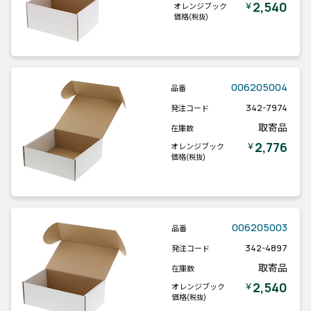
2,540
￥
オレンジブック
価格
(税抜)
006205004
品番
342-7974
発注コード
取寄品
在庫数
2,776
￥
オレンジブック
価格
(税抜)
006205003
品番
342-4897
発注コード
取寄品
在庫数
2,540
￥
オレンジブック
価格
(税抜)