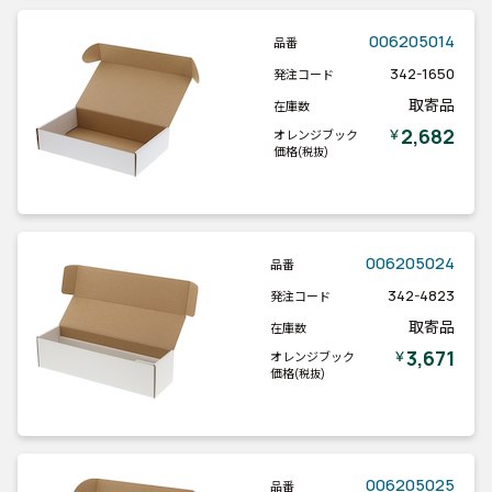
006205014
品番
342-1650
発注コード
取寄品
在庫数
2,682
￥
オレンジブック
価格
(税抜)
006205024
品番
342-4823
発注コード
取寄品
在庫数
3,671
￥
オレンジブック
価格
(税抜)
006205025
品番