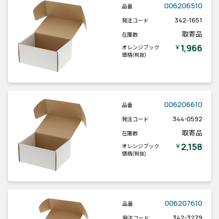
006206510
品番
342-1651
発注コード
取寄品
在庫数
1,966
￥
オレンジブック
価格
(税抜)
006206610
品番
344-0592
発注コード
取寄品
在庫数
2,158
￥
オレンジブック
価格
(税抜)
006207610
品番
342-3279
発注コード