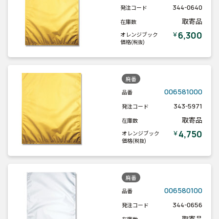
344-0640
発注コード
取寄品
在庫数
6,300
￥
オレンジブック
価格
(税抜)
廃番
006581000
品番
343-5971
発注コード
取寄品
在庫数
4,750
￥
オレンジブック
価格
(税抜)
廃番
006580100
品番
344-0656
発注コード
取寄品