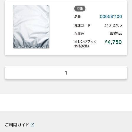
廃番
006581100
品番
343-2785
発注コード
取寄品
在庫数
4,750
￥
オレンジブック
価格
(税抜)
1
ご利用ガイド