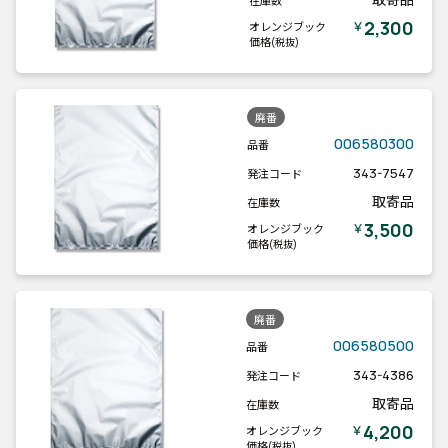
在庫数
2,300
￥
オレンジブック
価格
(税抜)
廃番
006580300
品番
343-7547
発注コード
取寄品
在庫数
3,500
￥
オレンジブック
価格
(税抜)
廃番
006580500
品番
343-4386
発注コード
取寄品
在庫数
4,200
￥
オレンジブック
価格
(税抜)