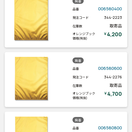
廃番
006580400
品番
344-2223
発注コード
取寄品
在庫数
4,200
￥
オレンジブック
価格
(税抜)
廃番
006580600
品番
344-2276
発注コード
取寄品
在庫数
4,700
￥
オレンジブック
価格
(税抜)
廃番
006580800
品番