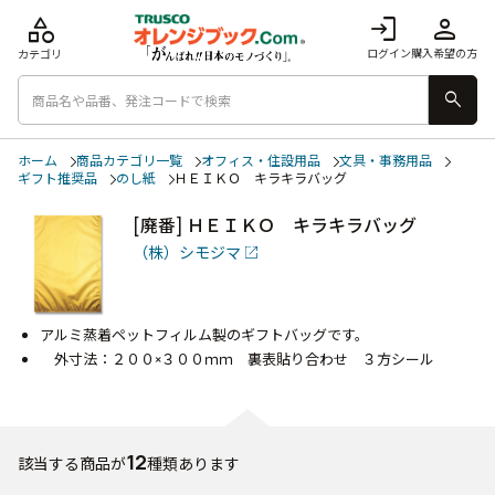
category
login
person
ログイン
購入希望の方
カテゴリ
search
ホーム
商品カテゴリ一覧
オフィス・住設用品
文具・事務用品
ギフト推奨品
のし紙
ＨＥＩＫＯ キラキラバッグ
[廃番] ＨＥＩＫＯ キラキラバッグ
（株）シモジマ
アルミ蒸着ペットフィルム製のギフトバッグです。
外寸法：２００×３００ｍｍ 裏表貼り合わせ ３方シール
12
該当する商品が
種類あります