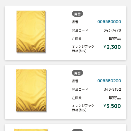
廃番
006580000
品番
343-7479
発注コード
取寄品
在庫数
2,300
￥
オレンジブック
価格
(税抜)
廃番
006580200
品番
343-9152
発注コード
取寄品
在庫数
3,500
￥
オレンジブック
価格
(税抜)