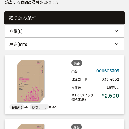
3
該当する商品が
種類あります
絞り込み条件
容量(L)
厚さ(mm)
廃番
006605303
品番
339-4852
発注コード
取寄品
在庫数
2,600
￥
オレンジブック
価格
(税抜)
45
0.025
容量(L)
厚さ(mm)
廃番