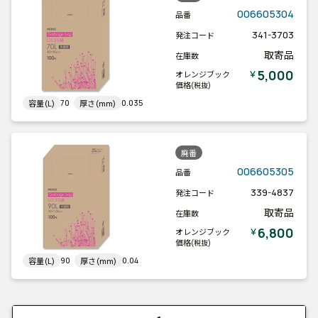
006605304
品番
341-3703
発注コード
取寄品
在庫数
5,000
￥
オレンジブック
価格
(税抜)
70
0.035
容量(L)
厚さ(mm)
廃番
006605305
品番
339-4837
発注コード
取寄品
在庫数
6,800
￥
オレンジブック
価格
(税抜)
90
0.04
容量(L)
厚さ(mm)