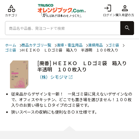
category
login
person
ログイン
購入希望の方
カテゴリ
search
ホーム
商品カテゴリ一覧
清掃・衛生用品
清掃用品
ゴミ袋
ゴミ袋
ＨＥＩＫＯ ＬＤゴミ袋 箱入り 半透明 １００枚入り
[廃番] ＨＥＩＫＯ ＬＤゴミ袋 箱入り
半透明 １００枚入り
（株）シモジマ
従来品からデザインを一新！ 一見ゴミ袋に見えないデザインなの
で、オフィスやキッチン、どこでも置き場を選びません！１００枚
入りのお買い得なＬＤタイプのゴミ袋です。
狭いスペースの収納にも便利なＢＯＸ仕様です。