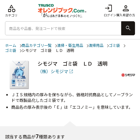
category
login
person
ログイン
購入希望の方
カテゴリ
search
ホーム
商品カテゴリ一覧
清掃・衛生用品
清掃用品
ゴミ袋
ゴミ袋
シモジマ ゴミ袋 ＬＤ 透明
シモジマ ゴミ袋 ＬＤ 透明
（株）シモジマ
ＪＩＳ規格内の厚みを保ちながら、価格対抗商品としてノーブラン
ドで既製品化したゴミ袋です。
商品名の厚み表示後の「Ｅ」は「エコノミー」を意味しています。
7
該当する商品が
種類あります