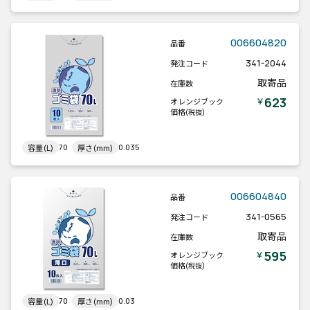
006604820
品番
341-2044
発注コード
取寄品
在庫数
623
￥
オレンジブック
価格
(税抜)
70
0.035
容量(L)
厚さ(mm)
006604840
品番
341-0565
発注コード
取寄品
在庫数
595
￥
オレンジブック
価格
(税抜)
70
0.03
容量(L)
厚さ(mm)