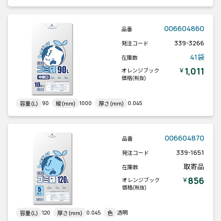
006604860
品番
339-3266
発注コード
41袋
在庫数
1,011
￥
オレンジブック
価格
(税抜)
90
1000
0.045
容量(L)
縦(mm)
厚さ(mm)
006604870
品番
339-1651
発注コード
取寄品
在庫数
856
￥
オレンジブック
価格
(税抜)
120
0.045
透明
容量(L)
厚さ(mm)
色