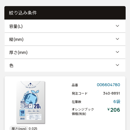
絞り込み条件
容量(L)
縦(mm)
厚さ(mm)
色
006604780
品番
340-8891
発注コード
6袋
在庫数
206
￥
オレンジブック
価格
(税抜)
0.025
厚さ(mm)