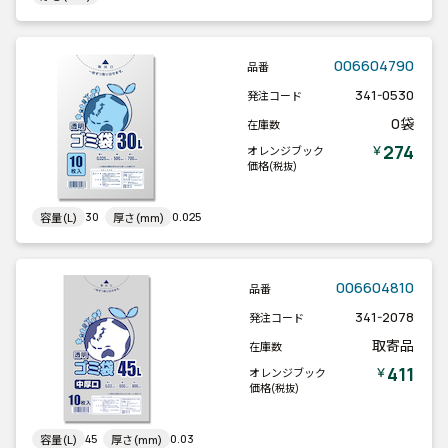
006604790
品番
341-0530
発注コード
0袋
在庫数
274
￥
オレンジブック
価格
(税抜)
30
0.025
容量(L)
厚さ(mm)
006604810
品番
341-2078
発注コード
取寄品
在庫数
411
￥
オレンジブック
価格
(税抜)
45
0.03
容量(L)
厚さ(mm)