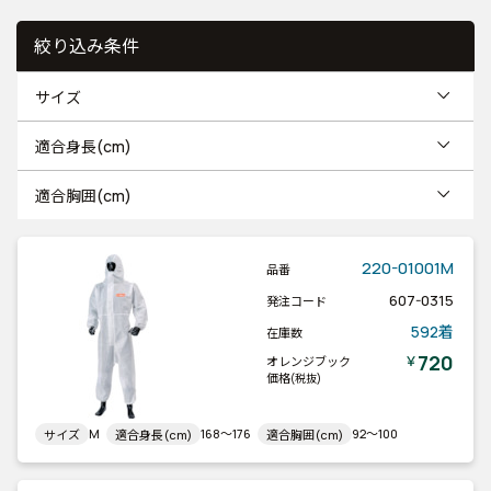
絞り込み条件
サイズ
適合身長(cm)
適合胸囲(cm)
220-01001M
品番
607-0315
発注コード
592着
在庫数
720
￥
オレンジブック
価格
(税抜)
M
168～176
92～100
サイズ
適合身長(cm)
適合胸囲(cm)