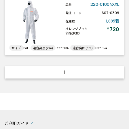
220-01004XXL
品番
607-0309
発注コード
1,885着
在庫数
720
￥
オレンジブック
価格
(税抜)
2XL
186～194
116～124
サイズ
適合身長(cm)
適合胸囲(cm)
1
ご利用ガイド