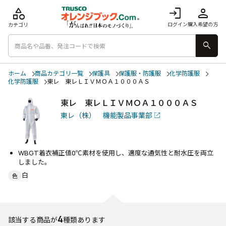
category
login
person
ログイン
購入希望の方
カテゴリ
search
ホーム
商品カテゴリ一覧
保護具
保護服・防護服
化学防護服
化学防護服
東レ 東レＬＩＶＭＯＡ１０００ＡＳ
東レ 東レＬＩＶＭＯＡ１０００ＡＳ
東レ（株） 機能製品事業部
WBGT着衣補正値0℃素材を使用し、適度な通気性と耐水圧を両立
しました。
白
色
4
該当する商品が
種類あります