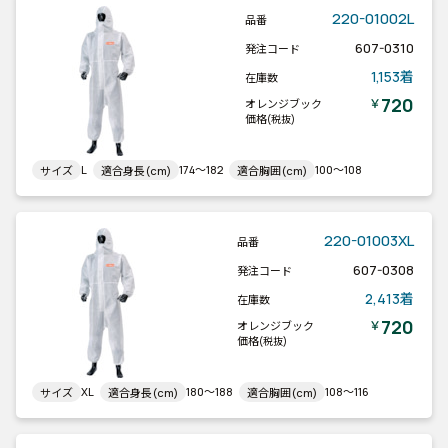
220-01002L
品番
607-0310
発注コード
1,153着
在庫数
720
￥
オレンジブック
価格
(税抜)
L
174～182
100～108
サイズ
適合身長(cm)
適合胸囲(cm)
220-01003XL
品番
607-0308
発注コード
2,413着
在庫数
720
￥
オレンジブック
価格
(税抜)
XL
180～188
108～116
サイズ
適合身長(cm)
適合胸囲(cm)