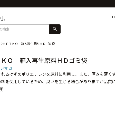
search
ＨＥＩＫＯ 箱入再生原料ＨＤゴミ袋
ＩＫＯ 箱入再生原料ＨＤゴミ袋
モジマ
されるはずのポリエチレンを原料に利用し、また、厚みを薄く
原料を使用しているため、臭いを生じる場合がありますが品質
明