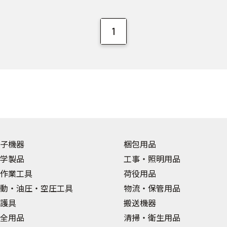
1
子機器
梱包用品
学製品
工事・照明用品
作業工具
荷役用品
動・油圧・空圧工具
物流・保管用品
護具
搬送機器
全用品
清掃・衛生用品