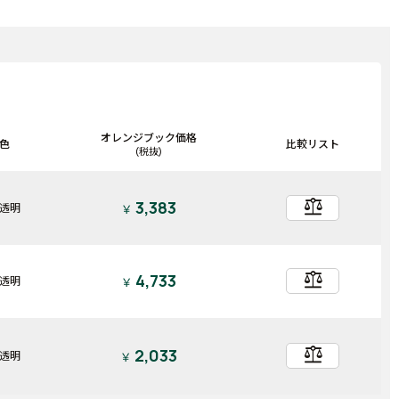
オレンジブック価格
色
比較リスト
(税抜)
balance
3,383
透明
￥
balance
4,733
透明
￥
balance
2,033
透明
￥