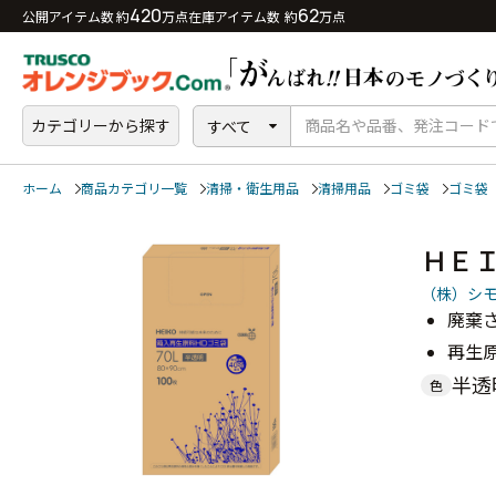
420
62
公開アイテム数 約
万点
在庫アイテム数 約
万点
カテゴリーから探す
すべて
ホーム
商品カテゴリ一覧
清掃・衛生用品
清掃用品
ゴミ袋
ゴミ袋
ＨＥ
（株）シ
廃棄
再生
半透
色