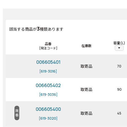
3
該当する商品が
種類あります
容量(L)
品番
在庫数
arrow_drop_down
[発注コード]
006605401
取寄品
70
[619-3016]
006605402
取寄品
90
[619-3036]
006605400
廃番
取寄品
45
[619-3020]