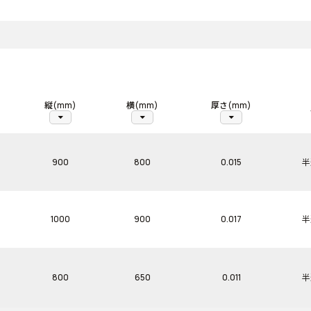
縦(mm)
横(mm)
厚さ(mm)
arrow_drop_down
arrow_drop_down
arrow_drop_down
900
800
0.015
半
1000
900
0.017
半
800
650
0.011
半