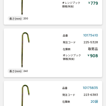
779
￥
オレンジブック
価格
(税抜)
200
長さ(mm)
10175410
品番
225-5328
発注コード
取寄品
在庫数
908
￥
オレンジブック
価格
(税抜)
240
長さ(mm)
10175835
品番
223-6383
発注コード
20袋
在庫数