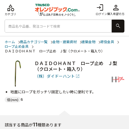
category
login
person
ログイン
購入希望の方
カテゴリ
search
ホーム
商品カテゴリ一覧
金物・建築資材
建築金物
荷役金具
ロープ止め金具
ＤＡＩＤＯＨＡＮＴ ロープ止め Ｊ型（クロメート・箱入り）
ＤＡＩＤＯＨＡＮＴ ロープ止め Ｊ型
（クロメート・箱入り）
（株）ダイドーハント
地面にロープをガッチリ固定したい時に便利です。
6
径(mm)
11
該当する商品が
種類あります