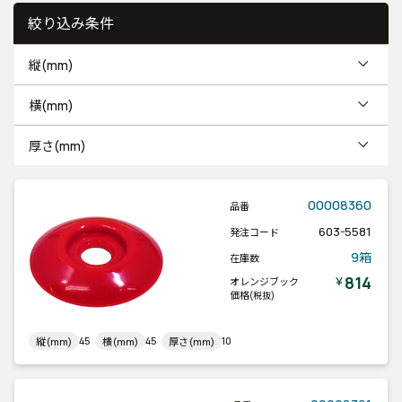
絞り込み条件
縦(mm)
横(mm)
厚さ(mm)
00008360
品番
603-5581
発注コード
9箱
在庫数
814
￥
オレンジブック
価格
(税抜)
45
45
10
縦(mm)
横(mm)
厚さ(mm)