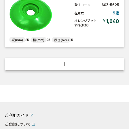
603-5625
発注コード
5箱
在庫数
1,640
￥
オレンジブック
価格
(税抜)
25
25
5
縦(mm)
横(mm)
厚さ(mm)
1
ご利用ガイド
ご登録について