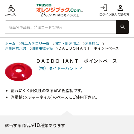
category
login
person
ログイン
購入希望の方
カテゴリ
search
ホーム
商品カテゴリ一覧
測定・計測用品
測量用品
測量用標示具
測量用標示板
ＤＡＩＤＯＨＡＮＴ ポイントベース
ＤＡＩＤＯＨＡＮＴ ポイントベース
（株）ダイドーハント
割れにくく耐久性のあるABS樹脂製です。
測量鋲(メジャーネイル)のベースにご使用下さい。
10
該当する商品が
種類あります