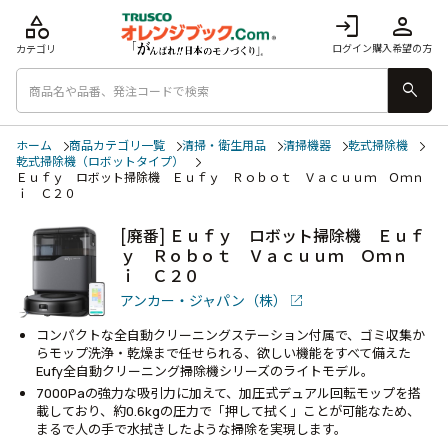
category
login
person
ログイン
購入希望の方
カテゴリ
search
ホーム
商品カテゴリ一覧
清掃・衛生用品
清掃機器
乾式掃除機
乾式掃除機（ロボットタイプ）
Ｅｕｆｙ ロボット掃除機 Ｅｕｆｙ Ｒｏｂｏｔ Ｖａｃｕｕｍ Ｏｍｎ
ｉ Ｃ２０
[廃番] Ｅｕｆｙ ロボット掃除機 Ｅｕｆ
ｙ Ｒｏｂｏｔ Ｖａｃｕｕｍ Ｏｍｎ
ｉ Ｃ２０
アンカー・ジャパン（株）
コンパクトな全自動クリーニングステーション付属で、ゴミ収集か
らモップ洗浄・乾燥まで任せられる、欲しい機能をすべて備えた
Eufy全自動クリーニング掃除機シリーズのライトモデル。
7000Paの強力な吸引力に加えて、加圧式デュアル回転モップを搭
載しており、約0.6kgの圧力で「押して拭く」ことが可能なため、
まるで人の手で水拭きしたような掃除を実現します。