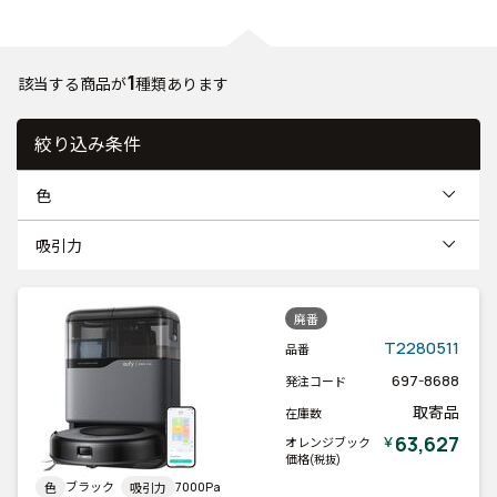
1
該当する商品が
種類あります
絞り込み条件
色
吸引力
廃番
T2280511
品番
697-8688
発注コード
取寄品
在庫数
63,627
￥
オレンジブック
価格
(税抜)
ブラック
7000Pa
色
吸引力