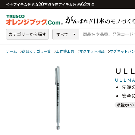
420
62
公開アイテム数 約
万点
在庫アイテム数 約
万点
カテゴリーから探す
すべて
ホーム
商品カテゴリ一覧
工作機工具
マグネット用品
マグネットハン
ＵＬ
ＵＬＬＭ
先端の
安全
吸着力(N)