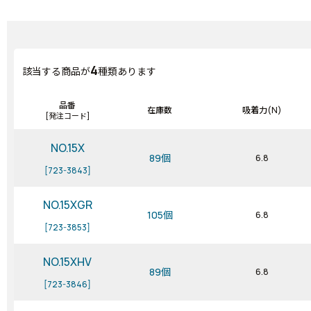
4
該当する商品が
種類あります
品番
在庫数
吸着力(N)
[発注コード]
NO.15X
89個
6.8
[723-3843]
NO.15XGR
105個
6.8
[723-3853]
NO.15XHV
89個
6.8
[723-3846]