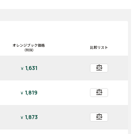
オレンジブック価格
比較リスト
(税抜)
balance
1,631
￥
balance
1,819
￥
balance
1,873
￥