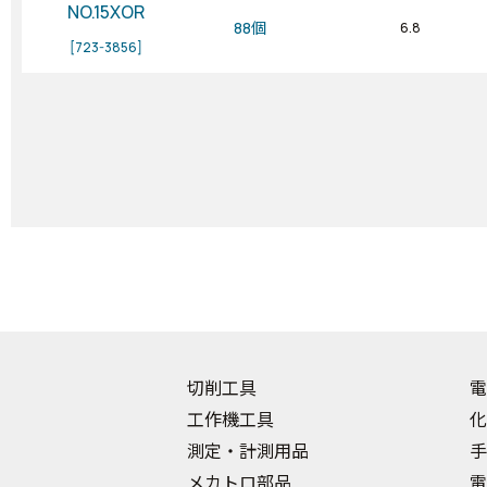
NO.15XOR
88個
6.8
[723-3856]
切削工具
電
工作機工具
化
測定・計測用品
手
メカトロ部品
電