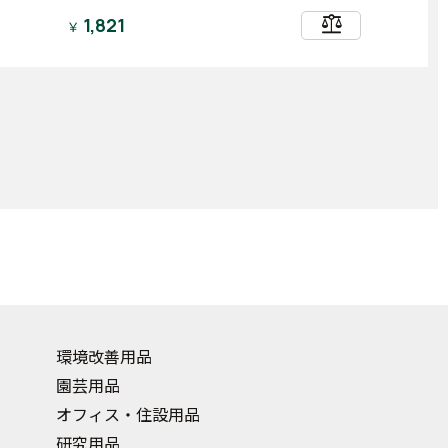
balance
1,821
￥
環境改善用品
園芸用品
オフィス・住設用品
研究用品