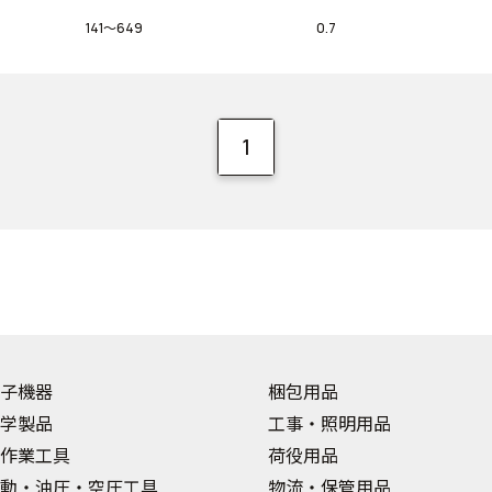
141～649
0.7
1
子機器
梱包用品
学製品
工事・照明用品
作業工具
荷役用品
動・油圧・空圧工具
物流・保管用品