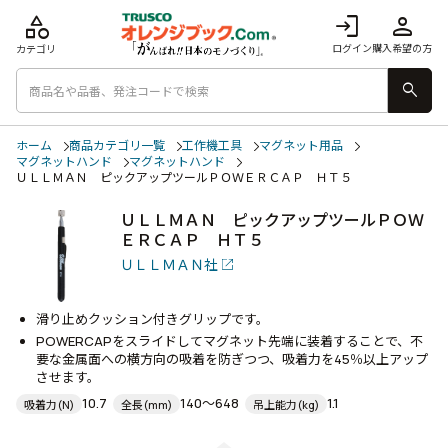
category
login
person
ログイン
購入希望の方
カテゴリ
search
ホーム
商品カテゴリ一覧
工作機工具
マグネット用品
マグネットハンド
マグネットハンド
ＵＬＬＭＡＮ ピックアップツールＰＯＷＥＲＣＡＰ ＨＴ５
ＵＬＬＭＡＮ ピックアップツールＰＯＷ
ＥＲＣＡＰ ＨＴ５
ＵＬＬＭＡＮ社
滑り止めクッション付きグリップです。
POWERCAPをスライドしてマグネット先端に装着することで、不
要な金属面への横方向の吸着を防ぎつつ、吸着力を45％以上アップ
させます。
10.7
140～648
1.1
吸着力(N)
全長(mm)
吊上能力(kg)