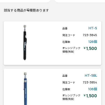
4
該当する商品が
種類あります
HT-5
品番
723-3845
発注コード
126個
在庫数
1,500
￥
オレンジブック
価格
(税抜)
HT-5BL
品番
723-3854
発注コード
106個
在庫数
1,500
￥
オレンジブック
価格
(税抜)