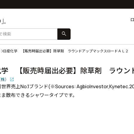
search
日産化学 【販売時届出必要】除草剤 ラウンドアップマックスロードＡＬ２
化学 【販売時届出必要】除草剤 ラウン
（株）
界売上No.1ブランド(※Sources: Agbiolnvestor,Kynetec.2023
まま散布できるシャワータイプです。