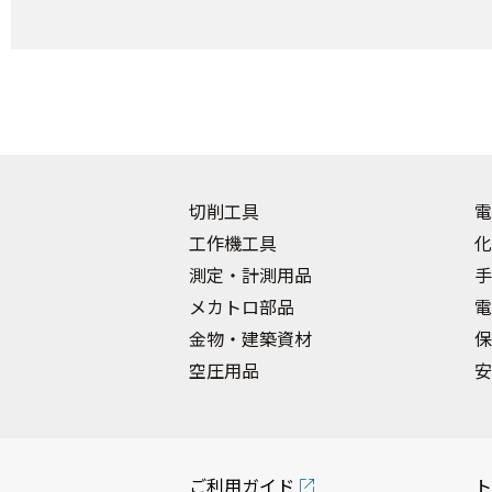
切削工具
電
工作機工具
化
測定・計測用品
手
メカトロ部品
電
金物・建築資材
保
空圧用品
安
ご利用ガイド
ト