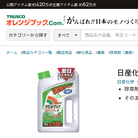
420
62
公開アイテム数 約
万点
在庫アイテム数 約
万点
カテゴリーから探す
すべて
ホーム
商品カテゴリ一覧
園芸用品
緑化用品
農薬
除草剤（農薬）
日産
日産化学
除草剤世
その