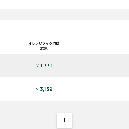
オレンジブック価格
(税抜)
1,771
￥
3,159
￥
1