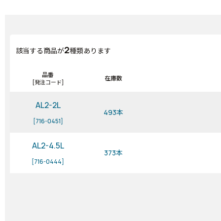
2
該当する商品が
種類あります
品番
在庫数
[発注コード]
AL2-2L
493本
[716-0451]
AL2-4.5L
373本
[716-0444]