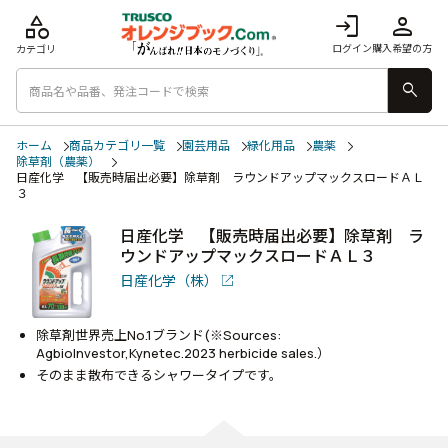
category
login
person
ログイン
購入希望の方
カテゴリ
search
ホーム
商品カテゴリ一覧
園芸用品
緑化用品
農薬
除草剤（農薬）
日産化学 【販売時届出必要】除草剤 ラウンドアップマックスロードＡＬ
３
日産化学 【販売時届出必要】除草剤 ラ
ウンドアップマックスロードＡＬ３
日産化学（株）
除草剤世界売上No.1ブランド(※Sources:
Agbiolnvestor,Kynetec.2023 herbicide sales.）
そのまま散布できるシャワータイプです。