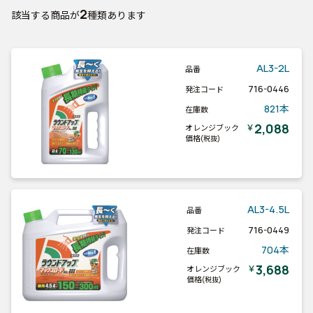
2
該当する商品が
種類あります
AL3-2L
品番
716-0446
発注コード
821本
在庫数
2,088
￥
オレンジブック
価格
(税抜)
AL3-4.5L
品番
716-0449
発注コード
704本
在庫数
3,688
￥
オレンジブック
価格
(税抜)