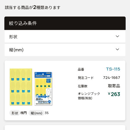
2
該当する商品が
種類あります
絞り込み条件
形状
縦(mm)
TS-115
品番
724-1667
発注コード
取寄品
在庫数
263
￥
オレンジブック
価格
(税抜)
楕円
35
形状
縦(mm)