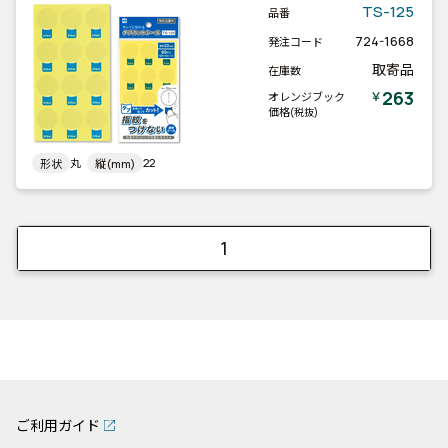
TS-125
品番
724-1668
発注コード
取寄品
在庫数
263
￥
オレンジブック
価格
(税抜)
丸
22
形状
縦(mm)
1
ご利用ガイド