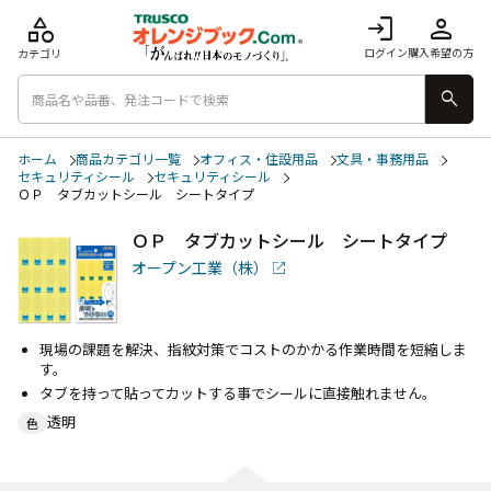
category
login
person
ログイン
購入希望の方
カテゴリ
search
ホーム
商品カテゴリ一覧
オフィス・住設用品
文具・事務用品
セキュリティシール
セキュリティシール
ＯＰ タブカットシール シートタイプ
ＯＰ タブカットシール シートタイプ
オープン工業（株）
現場の課題を解決、指紋対策でコストのかかる作業時間を短縮しま
す。
タブを持って貼ってカットする事でシールに直接触れません。
透明
色