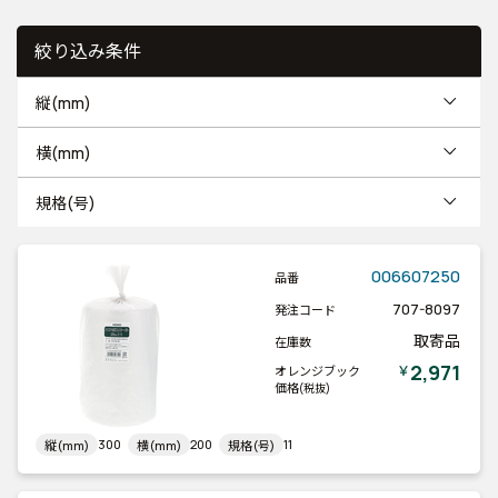
絞り込み条件
縦(mm)
横(mm)
規格(号)
006607250
品番
707-8097
発注コード
取寄品
在庫数
2,971
￥
オレンジブック
価格
(税抜)
300
200
11
縦(mm)
横(mm)
規格(号)