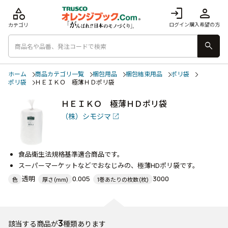
category
login
person
ログイン
購入希望の方
カテゴリ
search
ホーム
商品カテゴリ一覧
梱包用品
梱包結束用品
ポリ袋
ポリ袋
ＨＥＩＫＯ 極薄ＨＤポリ袋
ＨＥＩＫＯ 極薄ＨＤポリ袋
（株）シモジマ
食品衛生法規格基準適合商品です。
スーパーマーケットなどでおなじみの、極薄HDポリ袋です。
透明
0.005
3000
色
厚さ(mm)
1巻あたりの枚数(枚)
3
該当する商品が
種類あります