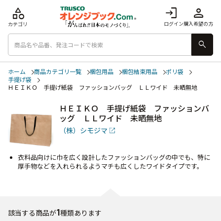
category
login
person
ログイン
購入希望の方
カテゴリ
search
ホーム
商品カテゴリ一覧
梱包用品
梱包結束用品
ポリ袋
手提げ袋
ＨＥＩＫＯ 手提げ紙袋 ファッションバッグ ＬＬワイド 未晒無地
ＨＥＩＫＯ 手提げ紙袋 ファッションバ
ッグ ＬＬワイド 未晒無地
（株）シモジマ
衣料品向けに巾を広く設計したファッションバッグの中でも、特に
厚手物などを入れられるようマチも広くしたワイドタイプです。
1
該当する商品が
種類あります