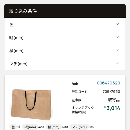
絞り込み条件
色
縦(mm)
横(mm)
マチ(mm)
006470520
品番
708-7650
発注コード
取寄品
在庫数
3,014
￥
オレンジブック
価格
(税抜)
茶
420
600
180
色
縦(mm)
横(mm)
マチ(mm)