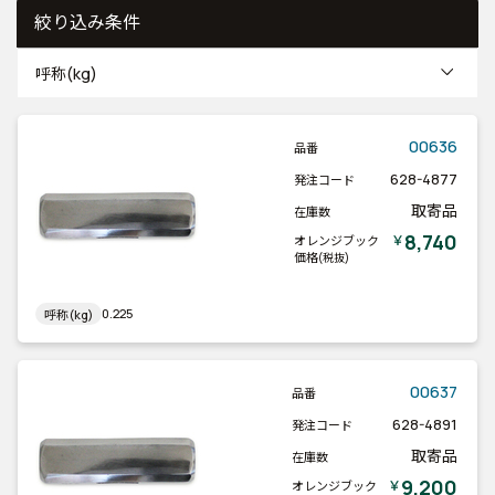
絞り込み条件
呼称(kg)
00636
品番
628-4877
発注コード
取寄品
在庫数
8,740
￥
オレンジブック
価格
(税抜)
0.225
呼称(kg)
00637
品番
628-4891
発注コード
取寄品
在庫数
9,200
￥
オレンジブック