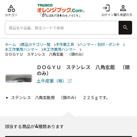
category
login
person
ログイン
購入希望の方
カテゴリ
search
ホーム
商品カテゴリ一覧
手作業工具
ハンマー・刻印・ポンチ
木工作業用ハンマー
木工作業用ハンマー
ＤＯＧＹＵ ステンレス 八角玄能 （頭のみ）
ＤＯＧＹＵ ステンレス 八角玄能 （頭
のみ）
土牛産業（株）
ステンレス 八角玄能用 （頭のみ） ２２５ｇです。
4
該当する商品が
種類あります