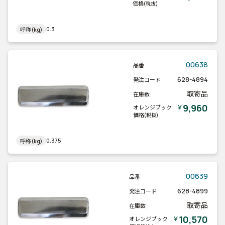
価格
(税抜)
0.3
呼称(kg)
00638
品番
628-4894
発注コード
取寄品
在庫数
9,960
￥
オレンジブック
価格
(税抜)
0.375
呼称(kg)
00639
品番
628-4899
発注コード
取寄品
在庫数
10,570
￥
オレンジブック