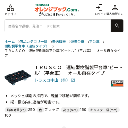
category
login
person
ログイン
購入希望の方
カテゴリ
search
ホーム
商品カテゴリ一覧
搬送機器
運搬台車
平台車
樹脂製平台車（連結タイプ）
ＴＲＵＳＣＯ 連結型樹脂製平台車“ビートル”（平台車） オール自在タイ
プ
ＴＲＵＳＣＯ 連結型樹脂製平台車“ビート
ル”（平台車） オール自在タイプ
トラスコ中山（株）
メッシュ構造の採用で、軽量で移動が簡単です。
縦・横方向に連結が可能です。
250
ブラック
150
均等荷重(kg)
色
高さ(mm)
キャスター径(mm)
100