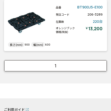
BT900J5-E100
品番
206-3289
発注コード
220台
在庫数
13,200
￥
オレンジブック
価格
(税抜)
900
600
長さ(mm)
幅(mm)
1
ご利用ガイド