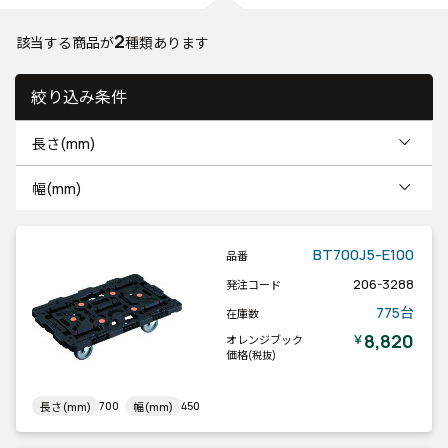
2
該当する商品が
種類あります
絞り込み条件
長さ(mm)
幅(mm)
BT700J5-E100
品番
206-3288
発注コード
775台
在庫数
8,820
￥
オレンジブック
価格
(税抜)
700
450
長さ(mm)
幅(mm)