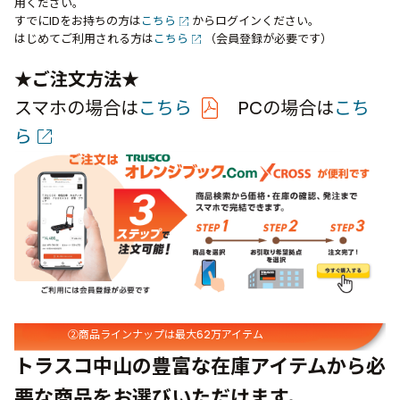
用ください。
すでにIDをお持ちの方は
こちら
からログインください。
はじめてご利用される方は
こちら
（会員登録が必要です）
★ご注文方法★
スマホの場合は
こちら
PCの場合は
こち
ら
②商品ラインナップは最大62万アイテム
トラスコ中山の豊富な在庫アイテムから必
要な商品をお選びいただけます。