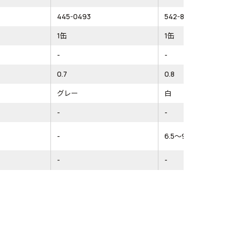
445-0493
542-8149
1缶
1缶
-
-
0.7
0.8
グレー
白
-
-
-
6.5～9(2回塗り)
-
-