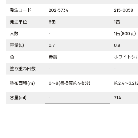
発注コード
202-5734
215-0058
発注単位
6缶
1缶
入数
-
1缶(800ｇ)
容量(L)
0.7
0.8
色
赤錆
ホワイトシ
塗り重ね回数
-
-
塗布面積(㎡)
6～8(畳換算約4枚分)
約2.4～3.2
容量(ml)
-
714