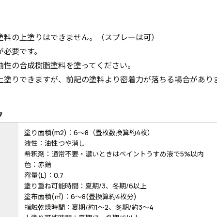
塗料の上塗りはできません。（スプレーは可）
が必要です。
油性の合成樹脂塗料を塗ってください。
上塗りできますが、前記の塗料より密着力が落ちる場合があり
ク
塗り面積(m2)：6～8（畳枚数換算約4枚）
液性：油性つや消し
希釈剤：通常不要・濃いときはペイントうすめ液で5%以内
色：赤錆
容量(L)：0.7
塗り重ね可能時間：夏期/3、冬期/6以上
塗布面積(㎡)：6～8(畳換算約4枚分)
指触乾燥時間：夏期/約1～2、冬期/約3～4