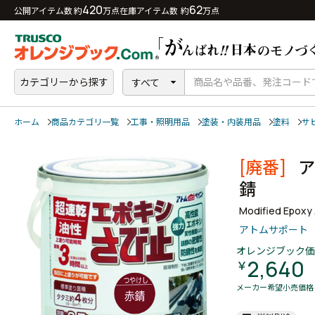
420
62
公開アイテム数 約
万点
在庫アイテム数 約
万点
カテゴリーから探す
すべて
ホーム
商品カテゴリ一覧
工事・照明用品
塗装・内装用品
塗料
サ
[廃番]
ア
錆
Modified Epoxy 
アトムサポート
オレンジブック価
2,640
￥
メーカー希望小売価格