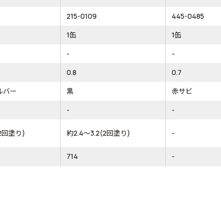
215-0109
445-0485
1缶
1缶
-
-
0.8
0.7
ルバー
黒
赤サビ
-
-
(2回塗り)
約2.4～3.2(2回塗り)
-
714
-