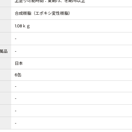
上塗り可能時間：夏期/3、冬期/6以上
合成樹脂（エポキシ変性樹脂）
1.08ｋｇ
-
属品
-
日本
6缶
-
-
-
-