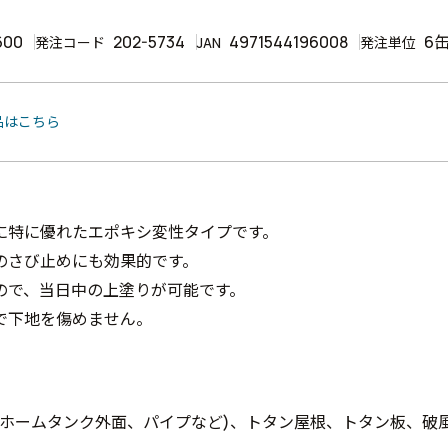
600
202-5734
4971544196008
6
発注コード
JAN
発注単位
品はこちら
に特に優れたエポキシ変性タイプです。
のさび止めにも効果的です。
ので、当日中の上塗りが可能です。
で下地を傷めません。
、ホームタンク外面、パイプなど)、トタン屋根、トタン板、破