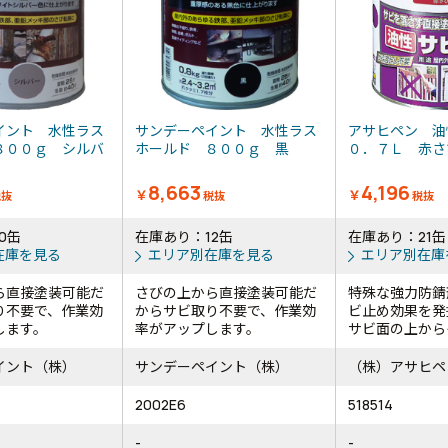
イント 水性ラス
サンデーペイント 水性ラス
アサヒペン 油
８００ｇ シルバ
ホールド ８００ｇ 黒
０．７Ｌ 赤
8,663
4,196
￥
￥
税抜
税抜
税抜
0缶
在庫あり：12缶
在庫あり：21缶
在庫を見る
エリア別在庫を見る
エリア別在庫
ら直接塗装可能だ
さびの上から直接塗装可能だ
特殊な強力防錆
り不要で、作業効
からサビ取り不要で、作業効
ビ止め効果を発
します。
率がアップします。
サビ面の上からそ
イント（株）
サンデーペイント（株）
（株）アサヒペ
2002E6
518514
-
-