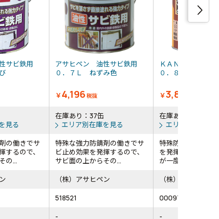
性サビ鉄用
アサヒペン 油性サビ鉄用
ＫＡＮＳＡＩ サ
さび
０．７Ｌ ねずみ色
０．８Ｌ 白
4,196
3,870
￥
￥
税抜
税抜
在庫あり：37缶
在庫あり：29缶
を見る
エリア別在庫を見る
エリア別在庫を
剤の働きでサ
特殊な強力防錆剤の働きでサ
特殊防錆剤が強力
揮するので、
ビ止め効果を発揮するので、
を発揮し、さび止
の...
サビ面の上からその...
が一度にできます
ン
（株）アサヒペン
（株）カンペハピ
518521
00097640011008
-
-