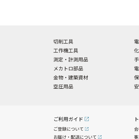
切削工具
電
工作機工具
化
測定・計測用品
手
メカトロ部品
電
金物・建築資材
保
空圧用品
安
ご利用ガイド
ト
ご登録について
会
お届け・配送について
事