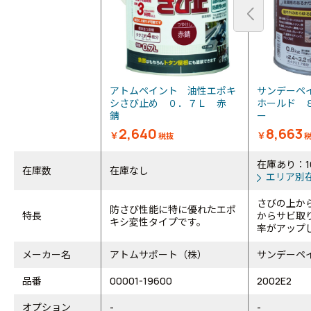
アトムペイント 油性エポキ
サンデーペ
シさび止め ０．７Ｌ 赤
ホールド 
錆
ー
2,640
8,663
￥
￥
税抜
在庫あり：1
在庫数
在庫なし
エリア別
さびの上か
防さび性能に特に優れたエポ
特長
からサビ取
キシ変性タイプです。
率がアップ
メーカー名
アトムサポート（株）
サンデーペ
品番
00001-19600
2002E2
オプション
-
-