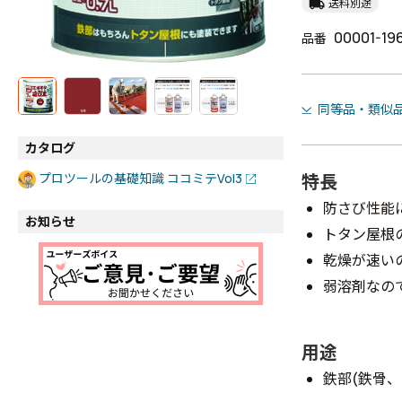
local_shipping
送料別途
00001-19
品番
同等品・類似
カタログ
特長
プロツールの基礎知識 ココミテVol3
防さび性能
お知らせ
トタン屋根
乾燥が速い
弱溶剤なの
用途
鉄部(鉄骨