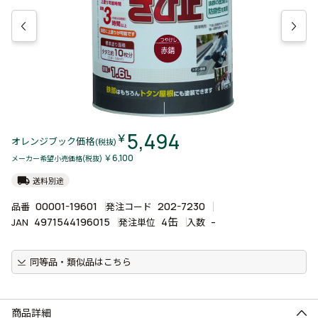
5,494
￥
オレンジブック価格
(税抜)
￥6,100
メーカー希望小売価格(税抜)
local_shipping
送料別途
00001-19601
202-7230
品番
発注コード
4971544196015
4缶
-
JAN
発注単位
入数
同等品・類似品はこちら
商品詳細