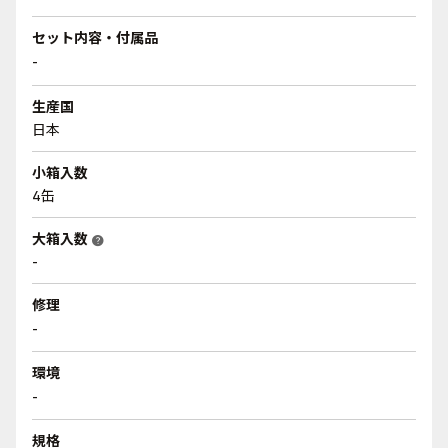
セット内容・付属品
-
生産国
日本
小箱入数
4缶
大箱入数
help
-
修理
-
環境
-
規格