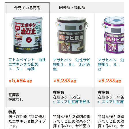
同等品・類似品
今見ている商品
アトムペイント 油性
アサヒペン 油性サビ
アサヒペン 油性
エポキシさび止め
鉄用１．８Ｌ ねずみ
鉄用１．８Ｌ 赤
１．６Ｌ 赤錆
色
び
5,494
9,233
9,233
￥
￥
￥
税抜
税抜
税抜
在庫数
在庫数
在庫数
在庫あり：52缶
在庫あり：41缶
在庫なし
エリア別在庫を見る
エリア別在庫を
特長
防さび性能に特に優れ
特殊な強力防錆剤の働
特殊な強力防錆剤
たエポキシ変性タイプ
きでサビ止め効果を発
きでサビ止め効果
です。
揮するので、サビ面の
揮するので、サビ