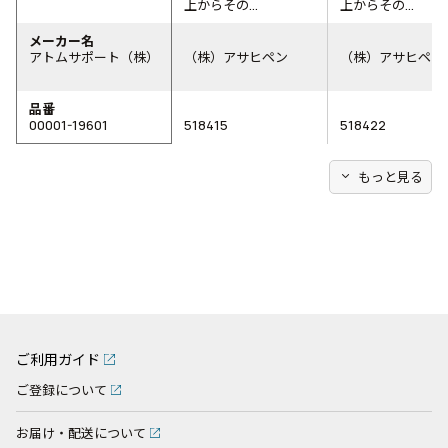
上からその...
上からその...
メーカー名
アトムサポート（株）
（株）アサヒペン
（株）アサヒペン
品番
00001-19601
518415
518422
expand_more
もっと見る
ご利用ガイド
ご登録について
お届け・配送について