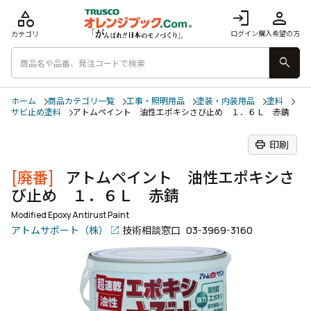
category
login
person
ログイン
購入希望の方
カテゴリ
search
ホーム
商品カテゴリ一覧
工事・照明用品
塗装・内装用品
塗料
サビ止め塗料
アトムペイント 油性エポキシさび止め １．６Ｌ 赤錆
print
印刷
[廃番]
アトムペイント 油性エポキシさ
び止め １．６Ｌ 赤錆
Modified Epoxy Antirust Paint
アトムサポート（株）
技術相談窓口
03-3969-3160