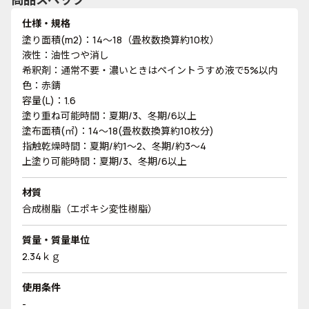
仕様・規格
塗り面積(m2)：14～18（畳枚数換算約10枚）
液性：油性つや消し
希釈剤：通常不要・濃いときはペイントうすめ液で5%以内
色：赤錆
容量(L)：1.6
塗り重ね可能時間：夏期/3、冬期/6以上
塗布面積(㎡)：14～18(畳枚数換算約10枚分)
指触乾燥時間：夏期/約1～2、冬期/約3～4
上塗り可能時間：夏期/3、冬期/6以上
材質
合成樹脂（エポキシ変性樹脂）
質量・質量単位
2.34ｋｇ
使用条件
-