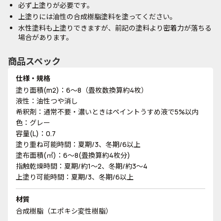
必ず上塗りが必要です。
上塗りには油性の合成樹脂塗料を塗ってください。
水性塗料も上塗りできますが、前記の塗料より密着力が落ちる
場合があります。
商品スペック
仕様・規格
塗り面積(m2)：6～8（畳枚数換算約4枚）
液性：油性つや消し
希釈剤：通常不要・濃いときはペイントうすめ液で5%以内
色：グレー
容量(L)：0.7
塗り重ね可能時間：夏期/3、冬期/6以上
塗布面積(㎡)：6～8(畳換算約4枚分)
指触乾燥時間：夏期/約1～2、冬期/約3～4
上塗り可能時間：夏期/3、冬期/6以上
材質
合成樹脂（エポキシ変性樹脂）