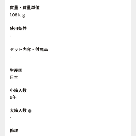
質量・質量単位
1.08ｋｇ
使用条件
-
セット内容・付属品
-
生産国
日本
小箱入数
6缶
大箱入数
help
-
修理