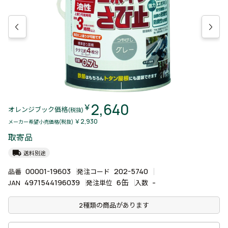
2,640
￥
オレンジブック価格
(税抜)
￥2,930
メーカー希望小売価格(税抜)
取寄品
local_shipping
送料別途
00001-19603
202-5740
品番
発注コード
4971544196039
6缶
-
JAN
発注単位
入数
2種類の商品があります