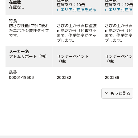
在庫数
在庫あり：10缶
在庫あり：12缶
在庫なし
エリア別在庫を見る
エリア別在庫を
特長
防さび性能に特に優れ
さびの上から直接塗装
さびの上から直接
たエポキシ変性タイプ
可能だからサビ取り不
可能だからサビ取
です。
要で、作業効率がアッ
要で、作業効率が
プします。
プします。
メーカー名
アトムサポート（株）
サンデーペイント
サンデーペイント
（株）
（株）
品番
00001-19603
2002E2
2002E6
expand_more
もっと見る