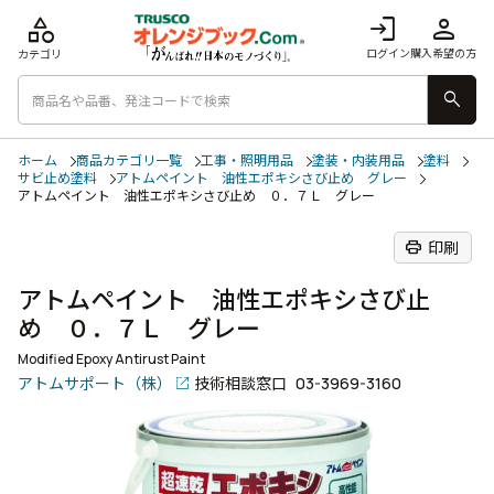
category
login
person
ログイン
購入希望の方
カテゴリ
search
ホーム
商品カテゴリ一覧
工事・照明用品
塗装・内装用品
塗料
サビ止め塗料
アトムペイント 油性エポキシさび止め グレー
アトムペイント 油性エポキシさび止め ０．７Ｌ グレー
print
印刷
アトムペイント 油性エポキシさび止
め ０．７Ｌ グレー
Modified Epoxy Antirust Paint
アトムサポート（株）
技術相談窓口
03-3969-3160