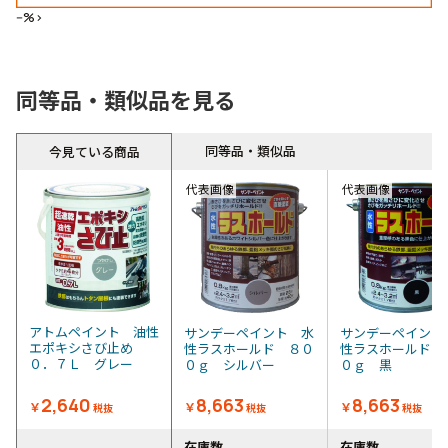
--%>
同等品・類似品を見る
同等品・類似品
今見ている商品
代表画像
代表画像
アトムペイント 油性
サンデーペイント 水
サンデーペイント
エポキシさび止め
性ラスホールド ８０
性ラスホールド 
０．７Ｌ グレー
０ｇ シルバー
０ｇ 黒
2,640
8,663
8,663
￥
￥
￥
税抜
税抜
税抜
在庫数
在庫数