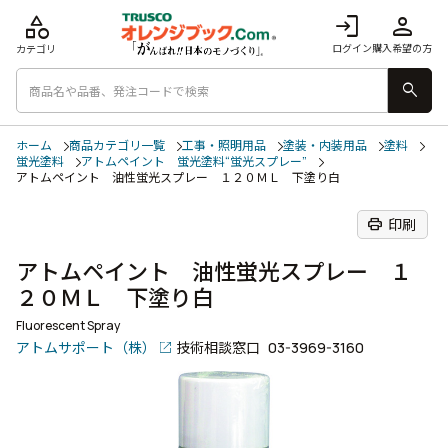
category
login
person
ログイン
購入希望の方
カテゴリ
search
ホーム
商品カテゴリ一覧
工事・照明用品
塗装・内装用品
塗料
蛍光塗料
アトムペイント 蛍光塗料“蛍光スプレー”
アトムペイント 油性蛍光スプレー １２０ＭＬ 下塗り白
print
印刷
アトムペイント 油性蛍光スプレー １
２０ＭＬ 下塗り白
Fluorescent Spray
アトムサポート（株）
技術相談窓口
03-3969-3160