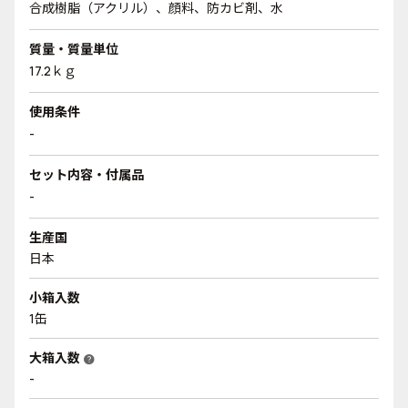
合成樹脂（アクリル）、顔料、防カビ剤、水
質量・質量単位
17.2ｋｇ
使用条件
-
セット内容・付属品
-
生産国
日本
小箱入数
1缶
大箱入数
help
-