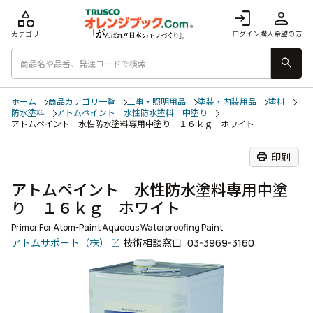
category
login
person
ログイン
購入希望の方
カテゴリ
search
ホーム
商品カテゴリ一覧
工事・照明用品
塗装・内装用品
塗料
防水塗料
アトムペイント 水性防水塗料 中塗り
アトムペイント 水性防水塗料専用中塗り １６ｋｇ ホワイト
print
印刷
アトムペイント 水性防水塗料専用中塗
り １６ｋｇ ホワイト
Primer For Atom-Paint Aqueous Waterproofing Paint
アトムサポート（株）
技術相談窓口
03-3969-3160