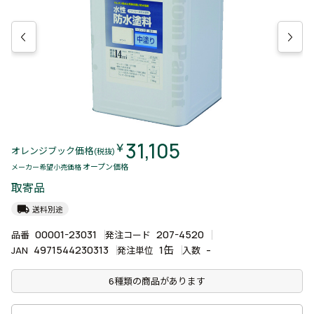
31,105
￥
オレンジブック価格
(税抜)
オープン価格
メーカー希望小売価格
取寄品
local_shipping
送料別途
00001-23031
207-4520
品番
発注コード
4971544230313
1缶
-
JAN
発注単位
入数
6種類の商品があります